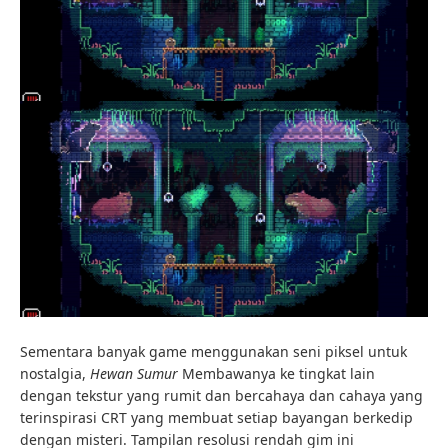
Sementara banyak game menggunakan seni piksel untuk
nostalgia,
Hewan Sumur
Membawanya ke tingkat lain
dengan tekstur yang rumit dan bercahaya dan cahaya yang
terinspirasi CRT yang membuat setiap bayangan berkedip
dengan misteri. Tampilan resolusi rendah gim ini