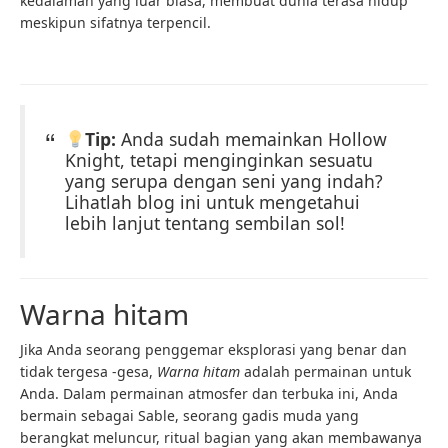
kedalaman yang luar biasa, membuat dunia terasa hidup
meskipun sifatnya terpencil.
Tip:
Anda sudah memainkan Hollow
Knight, tetapi menginginkan sesuatu
yang serupa dengan seni yang indah?
Lihatlah blog ini untuk mengetahui
lebih lanjut tentang sembilan sol!
Warna hitam
Jika Anda seorang penggemar eksplorasi yang benar dan
tidak tergesa -gesa,
Warna hitam
adalah permainan untuk
Anda. Dalam permainan atmosfer dan terbuka ini, Anda
bermain sebagai Sable, seorang gadis muda yang
berangkat meluncur, ritual bagian yang akan membawanya