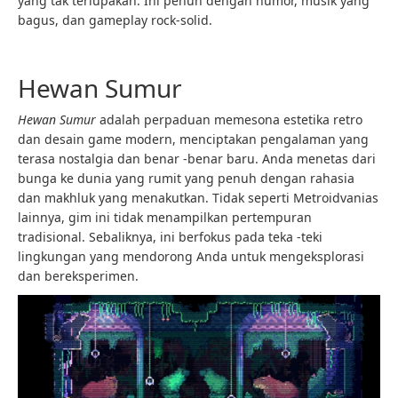
yang tak terlupakan. Ini penuh dengan humor, musik yang
bagus, dan gameplay rock-solid.
Hewan Sumur
Hewan Sumur
adalah perpaduan memesona estetika retro
dan desain game modern, menciptakan pengalaman yang
terasa nostalgia dan benar -benar baru. Anda menetas dari
bunga ke dunia yang rumit yang penuh dengan rahasia
dan makhluk yang menakutkan. Tidak seperti Metroidvanias
lainnya, gim ini tidak menampilkan pertempuran
tradisional. Sebaliknya, ini berfokus pada teka -teki
lingkungan yang mendorong Anda untuk mengeksplorasi
dan bereksperimen.