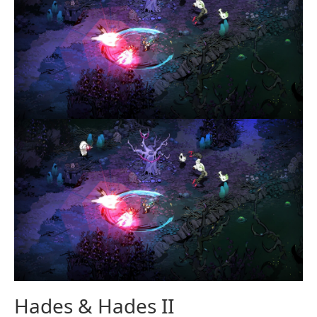
Hades & Hades II