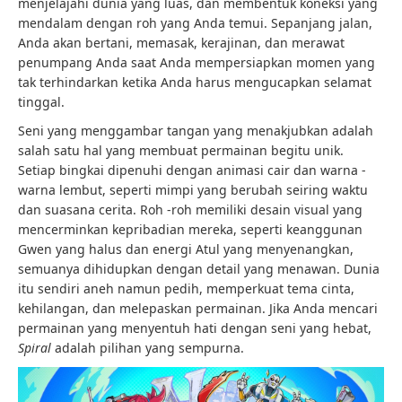
menjelajahi dunia yang luas, dan membentuk koneksi yang
mendalam dengan roh yang Anda temui. Sepanjang jalan,
Anda akan bertani, memasak, kerajinan, dan merawat
penumpang Anda saat Anda mempersiapkan momen yang
tak terhindarkan ketika Anda harus mengucapkan selamat
tinggal.
Seni yang menggambar tangan yang menakjubkan adalah
salah satu hal yang membuat permainan begitu unik.
Setiap bingkai dipenuhi dengan animasi cair dan warna -
warna lembut, seperti mimpi yang berubah seiring waktu
dan suasana cerita. Roh -roh memiliki desain visual yang
mencerminkan kepribadian mereka, seperti keanggunan
Gwen yang halus dan energi Atul yang menyenangkan,
semuanya dihidupkan dengan detail yang menawan. Dunia
itu sendiri aneh namun pedih, memperkuat tema cinta,
kehilangan, dan melepaskan permainan. Jika Anda mencari
permainan yang menyentuh hati dengan seni yang hebat,
Spiral
adalah pilihan yang sempurna.