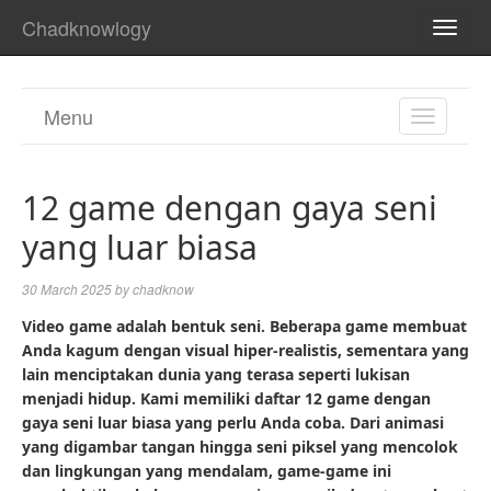
Chadknowlogy
TOGG
NAVI
Menu
TOGGL
NAVIGA
12 game dengan gaya seni
yang luar biasa
30 March 2025
by
chadknow
Video game adalah bentuk seni. Beberapa game membuat
Anda kagum dengan visual hiper-realistis, sementara yang
lain menciptakan dunia yang terasa seperti lukisan
menjadi hidup. Kami memiliki daftar 12 game dengan
gaya seni luar biasa yang perlu Anda coba. Dari animasi
yang digambar tangan hingga seni piksel yang mencolok
dan lingkungan yang mendalam, game-game ini