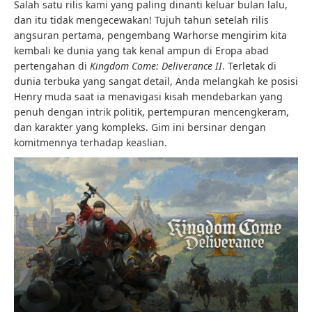
Salah satu rilis kami yang paling dinanti keluar bulan lalu,
dan itu tidak mengecewakan! Tujuh tahun setelah rilis
angsuran pertama, pengembang Warhorse mengirim kita
kembali ke dunia yang tak kenal ampun di Eropa abad
pertengahan di
Kingdom Come: Deliverance II
. Terletak di
dunia terbuka yang sangat detail, Anda melangkah ke posisi
Henry muda saat ia menavigasi kisah mendebarkan yang
penuh dengan intrik politik, pertempuran mencengkeram,
dan karakter yang kompleks. Gim ini bersinar dengan
komitmennya terhadap keaslian.