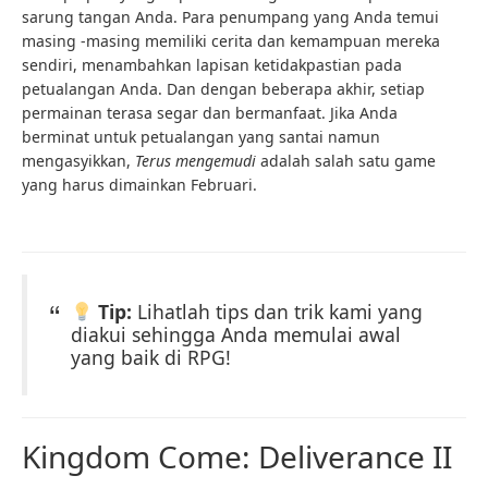
sarung tangan Anda. Para penumpang yang Anda temui
masing -masing memiliki cerita dan kemampuan mereka
sendiri, menambahkan lapisan ketidakpastian pada
petualangan Anda. Dan dengan beberapa akhir, setiap
permainan terasa segar dan bermanfaat. Jika Anda
berminat untuk petualangan yang santai namun
mengasyikkan,
Terus mengemudi
adalah salah satu game
yang harus dimainkan Februari.
Tip:
Lihatlah tips dan trik kami yang
diakui sehingga Anda memulai awal
yang baik di RPG!
Kingdom Come: Deliverance II