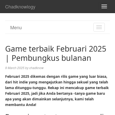
Chadknowlogy
TOGG
NAVI
Menu
TOGGL
NAVIGA
Game terbaik Februari 2025
| Pembungkus bulanan
9 March 2025
by
chadknow
Februari 2025 dikemas dengan rilis game yang luar biasa,
dari hit indie yang mengejutkan hingga sekuel yang telah
lama ditunggu-tunggu. Rekap ini mencakup game terbaik
Februari 2025, jadi jika Anda bertanya -tanya game baru
apa yang akan dimainkan selanjutnya, kami telah
membantu Anda!