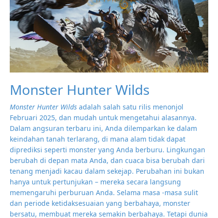
Monster Hunter Wilds
Monster Hunter Wilds
adalah salah satu rilis menonjol
Februari 2025, dan mudah untuk mengetahui alasannya.
Dalam angsuran terbaru ini, Anda dilemparkan ke dalam
keindahan tanah terlarang, di mana alam tidak dapat
diprediksi seperti monster yang Anda berburu. Lingkungan
berubah di depan mata Anda, dan cuaca bisa berubah dari
tenang menjadi kacau dalam sekejap. Perubahan ini bukan
hanya untuk pertunjukan – mereka secara langsung
memengaruhi perburuan Anda. Selama masa -masa sulit
dan periode ketidaksesuaian yang berbahaya, monster
bersatu, membuat mereka semakin berbahaya. Tetapi dunia