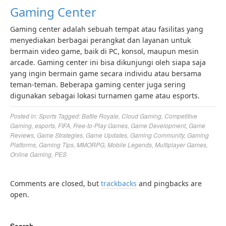
Gaming Center
Gaming center adalah sebuah tempat atau fasilitas yang
menyediakan berbagai perangkat dan layanan untuk
bermain video game, baik di PC, konsol, maupun mesin
arcade. Gaming center ini bisa dikunjungi oleh siapa saja
yang ingin bermain game secara individu atau bersama
teman-teman. Beberapa gaming center juga sering
digunakan sebagai lokasi turnamen game atau esports.
Posted in:
Sports
Tagged:
Battle Royale
,
Cloud Gaming
,
Competitive
Gaming
,
esports
,
FIFA
,
Free-to-Play Games
,
Game Development
,
Game
Reviews
,
Game Strategies
,
Game Updates
,
Gaming Community
,
Gaming
Platforms
,
Gaming Tips
,
MMORPG
,
Mobile Legends
,
Multiplayer Games
,
Online Gaming
,
PES
Comments are closed, but
trackbacks
and pingbacks are
open.
Search