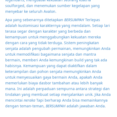
soulforged, dan menemukan sumber kegelapan yang
menyebar ke seluruh Avalon.
Apa yang sebenarnya ditetapkan
BERSUMPAH
Terlepas
adalah kustomisasi karakternya yang mendalam. Setiap lari
terasa segar dengan karakter yang berbeda dan
kemampuan untuk menggabungkan kekuatan mereka
dengan cara yang tidak terduga. Sistem peningkatan
senjata adalah pengubah permainan, memungkinkan Anda
untuk memodifikasi bagaimana senjata dan mantra
bermain, memberi Anda kemungkinan build yang tak ada
habisnya. Kemampuan yang dapat diaktifkan dalam
keterampilan dan pohon senjata memungkinkan Anda
untuk menyesuaikan gaya bermain Anda, apakah Anda
memerlukan biaya dasbor tambahan atau lebih banyak
mana. Ini adalah perpaduan sempurna antara strategi dan
tindakan yang membuat setiap menjalankan unik. Jika Anda
mencintai
neraka
Tapi berharap Anda bisa memainkannya
dengan teman-teman,
BERSUMPAH
adalah jawaban Anda.