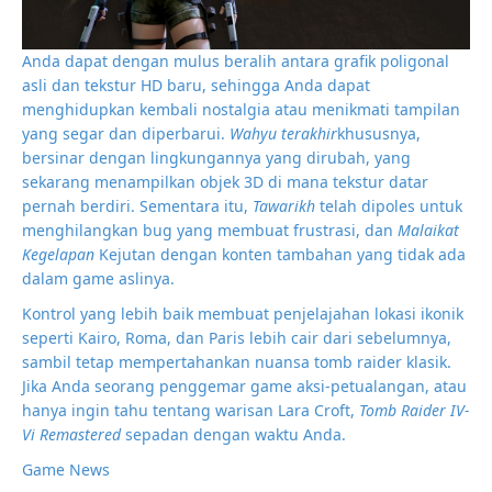
Anda dapat dengan mulus beralih antara grafik poligonal
asli dan tekstur HD baru, sehingga Anda dapat
menghidupkan kembali nostalgia atau menikmati tampilan
yang segar dan diperbarui.
Wahyu terakhir
khususnya,
bersinar dengan lingkungannya yang dirubah, yang
sekarang menampilkan objek 3D di mana tekstur datar
pernah berdiri. Sementara itu,
Tawarikh
telah dipoles untuk
menghilangkan bug yang membuat frustrasi, dan
Malaikat
Kegelapan
Kejutan dengan konten tambahan yang tidak ada
dalam game aslinya.
Kontrol yang lebih baik membuat penjelajahan lokasi ikonik
seperti Kairo, Roma, dan Paris lebih cair dari sebelumnya,
sambil tetap mempertahankan nuansa tomb raider klasik.
Jika Anda seorang penggemar game aksi-petualangan, atau
hanya ingin tahu tentang warisan Lara Croft,
Tomb Raider IV-
Vi Remastered
sepadan dengan waktu Anda.
Game News