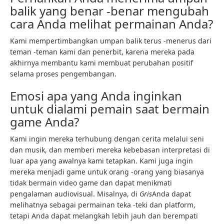
balik yang benar -benar mengubah
cara Anda melihat permainan Anda?
Kami mempertimbangkan umpan balik terus -menerus dari
teman -teman kami dan penerbit, karena mereka pada
akhirnya membantu kami membuat perubahan positif
selama proses pengembangan.
Emosi apa yang Anda inginkan
untuk dialami pemain saat bermain
game Anda?
Kami ingin mereka terhubung dengan cerita melalui seni
dan musik, dan memberi mereka kebebasan interpretasi di
luar apa yang awalnya kami tetapkan. Kami juga ingin
mereka menjadi game untuk orang -orang yang biasanya
tidak bermain video game dan dapat menikmati
pengalaman audiovisual. Misalnya, di
Gris
Anda dapat
melihatnya sebagai permainan teka -teki dan platform,
tetapi Anda dapat melangkah lebih jauh dan berempati