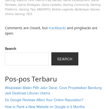
Reviews
,
Game Strategies
,
Game Updates
,
Gaming Community
,
Gaming
Platforms
,
Gaming Tips
,
MMORPG
,
Mobile Legends
,
Multiplayer Games
,
Online Gaming
,
PES
Comments are closed, but
trackbacks
and pingbacks are
open.
Search
SEARCH
Pos-pos Terbaru
Wisatawan Makin Pilih Jalur Darat, Cove Proyeksikan Bandung
Jadi Destinasi Liburan Utama
Do Google Reviews Affect Your Online Reputation?
How to Rank a New Website on Google in 6 Months