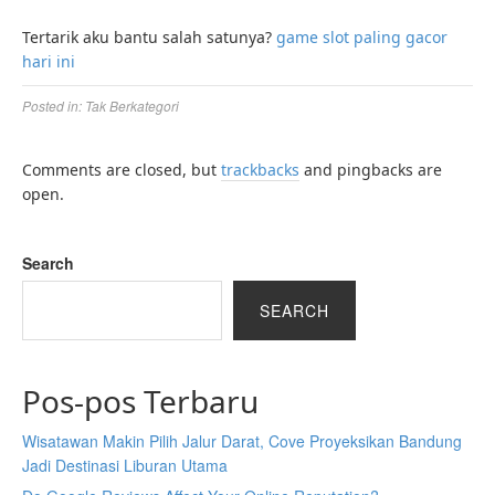
Tertarik aku bantu salah satunya?
game slot paling gacor
hari ini
Posted in:
Tak Berkategori
Comments are closed, but
trackbacks
and pingbacks are
open.
Search
SEARCH
Pos-pos Terbaru
Wisatawan Makin Pilih Jalur Darat, Cove Proyeksikan Bandung
Jadi Destinasi Liburan Utama