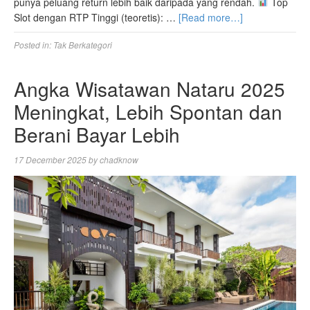
punya peluang return lebih baik daripada yang rendah.
Top
Slot dengan RTP Tinggi (teoretis): …
[Read more…]
Posted in:
Tak Berkategori
Angka Wisatawan Nataru 2025
Meningkat, Lebih Spontan dan
Berani Bayar Lebih
17 December 2025
by
chadknow