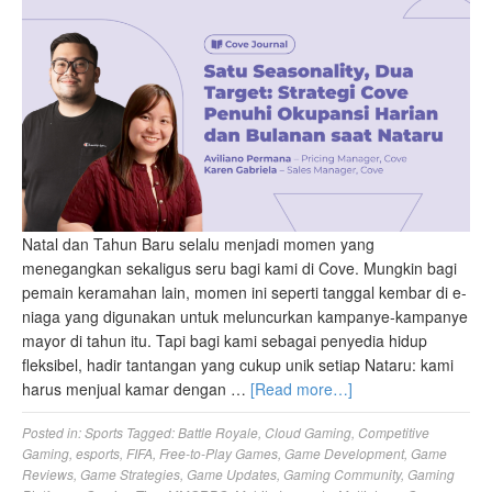
Natal dan Tahun Baru selalu menjadi momen yang
menegangkan sekaligus seru bagi kami di Cove. Mungkin bagi
pemain keramahan lain, momen ini seperti tanggal kembar di e-
niaga yang digunakan untuk meluncurkan kampanye-kampanye
mayor di tahun itu. Tapi bagi kami sebagai penyedia hidup
fleksibel, hadir tantangan yang cukup unik setiap Nataru: kami
harus menjual kamar dengan …
[Read more…]
Posted in:
Sports
Tagged:
Battle Royale
,
Cloud Gaming
,
Competitive
Gaming
,
esports
,
FIFA
,
Free-to-Play Games
,
Game Development
,
Game
Reviews
,
Game Strategies
,
Game Updates
,
Gaming Community
,
Gaming