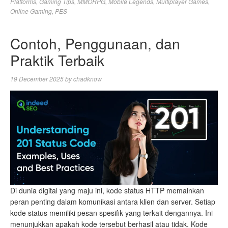
Platforms
,
Gaming Tips
,
MMORPG
,
Mobile Legends
,
Multiplayer Games
,
Online Gaming
,
PES
Contoh, Penggunaan, dan
Praktik Terbaik
19 December 2025
by
chadknow
Di dunia digital yang maju ini, kode status HTTP memainkan
peran penting dalam komunikasi antara klien dan server. Setiap
kode status memiliki pesan spesifik yang terkait dengannya. Ini
menunjukkan apakah kode tersebut berhasil atau tidak. Kode