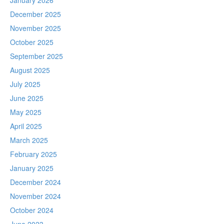
December 2025
November 2025
October 2025
September 2025
August 2025
July 2025
June 2025
May 2025
April 2025
March 2025
February 2025
January 2025
December 2024
November 2024
October 2024
June 2023