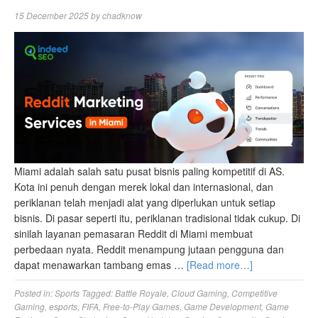
15 December 2025
by
chadknow
Miami adalah salah satu pusat bisnis paling kompetitif di AS.
Kota ini penuh dengan merek lokal dan internasional, dan
periklanan telah menjadi alat yang diperlukan untuk setiap
bisnis. Di pasar seperti itu, periklanan tradisional tidak cukup. Di
sinilah layanan pemasaran Reddit di Miami membuat
perbedaan nyata. Reddit menampung jutaan pengguna dan
dapat menawarkan tambang emas …
[Read more…]
Posted in:
Sports
Tagged:
Battle Royale
,
Cloud Gaming
,
Competitive
Gaming
,
esports
,
FIFA
,
Free-to-Play Games
,
Game Development
,
Game