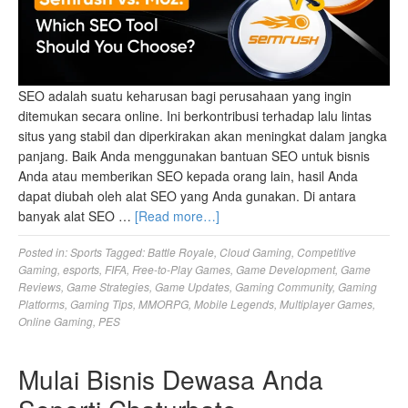
SEO adalah suatu keharusan bagi perusahaan yang ingin
ditemukan secara online. Ini berkontribusi terhadap lalu lintas
situs yang stabil dan diperkirakan akan meningkat dalam jangka
panjang. Baik Anda menggunakan bantuan SEO untuk bisnis
Anda atau memberikan SEO kepada orang lain, hasil Anda
dapat diubah oleh alat SEO yang Anda gunakan. Di antara
banyak alat SEO …
[Read more…]
Posted in:
Sports
Tagged:
Battle Royale
,
Cloud Gaming
,
Competitive
Gaming
,
esports
,
FIFA
,
Free-to-Play Games
,
Game Development
,
Game
Reviews
,
Game Strategies
,
Game Updates
,
Gaming Community
,
Gaming
Platforms
,
Gaming Tips
,
MMORPG
,
Mobile Legends
,
Multiplayer Games
,
Online Gaming
,
PES
Mulai Bisnis Dewasa Anda