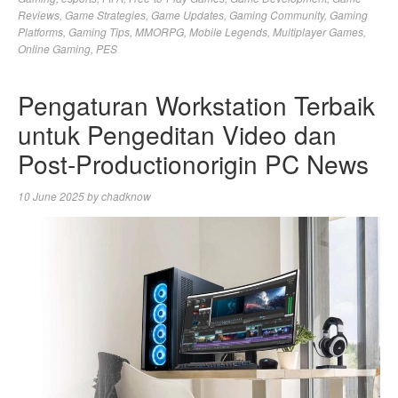
Reviews
,
Game Strategies
,
Game Updates
,
Gaming Community
,
Gaming
Platforms
,
Gaming Tips
,
MMORPG
,
Mobile Legends
,
Multiplayer Games
,
Online Gaming
,
PES
Pengaturan Workstation Terbaik
untuk Pengeditan Video dan
Post-Productionorigin PC News
10 June 2025
by
chadknow