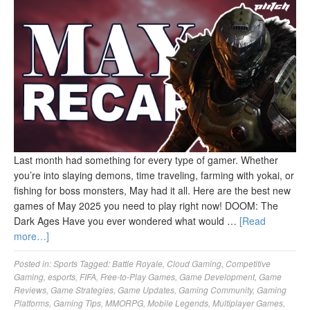
Last month had something for every type of gamer. Whether
you’re into slaying demons, time traveling, farming with yokai, or
fishing for boss monsters, May had it all. Here are the best new
games of May 2025 you need to play right now! DOOM: The
Dark Ages Have you ever wondered what would …
[Read
more…]
Posted in:
Sports
Tagged:
Battle Royale
,
Cloud Gaming
,
Competitive
Gaming
,
esports
,
FIFA
,
Free-to-Play Games
,
Game Development
,
Game
Reviews
,
Game Strategies
,
Game Updates
,
Gaming Community
,
Gaming
Platforms
,
Gaming Tips
,
MMORPG
,
Mobile Legends
,
Multiplayer Games
,