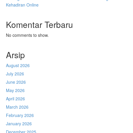
Kehadiran Online
Komentar Terbaru
No comments to show.
Arsip
August 2026
July 2026
June 2026
May 2026
April 2026
March 2026
February 2026
January 2026
December 2025