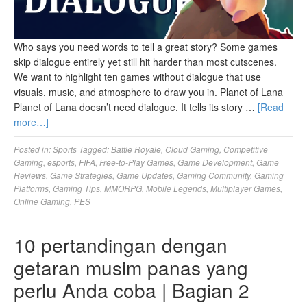
Who says you need words to tell a great story? Some games
skip dialogue entirely yet still hit harder than most cutscenes.
We want to highlight ten games without dialogue that use
visuals, music, and atmosphere to draw you in. Planet of Lana
Planet of Lana doesn’t need dialogue. It tells its story …
[Read
more…]
Posted in:
Sports
Tagged:
Battle Royale
,
Cloud Gaming
,
Competitive
Gaming
,
esports
,
FIFA
,
Free-to-Play Games
,
Game Development
,
Game
Reviews
,
Game Strategies
,
Game Updates
,
Gaming Community
,
Gaming
Platforms
,
Gaming Tips
,
MMORPG
,
Mobile Legends
,
Multiplayer Games
,
Online Gaming
,
PES
10 pertandingan dengan
getaran musim panas yang
perlu Anda coba | Bagian 2