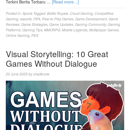
Terkini Berita Terbaru …
[Read more…]
Posted in:
Sports
Tagged:
Battle Royale
,
Cloud Gaming
,
Competitive
Gaming
,
esports
,
FIFA
,
Free-to-Play Games
,
Game Development
,
Game
Reviews
,
Game Strategies
,
Game Updates
,
Gaming Community
,
Gaming
Platforms
,
Gaming Tips
,
MMORPG
,
Mobile Legends
,
Multiplayer Games
,
Online Gaming
,
PES
Visual Storytelling: 10 Great
Games Without Dialogue
20 June 2025
by
chadknow