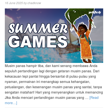
16 June 2025
by
chadknow
Musim panas hampir tiba, dan kami senang membawa Anda
sepuluh pertandingan lagi dengan getaran musim panas. Dari
kekacauan tepi pantai hingga bersantai di pulau-pulau yang
nyaman, permainan ini menangkap semua kehangatan,
petualangan, dan kesenangan musim panas yang santai, tanpa
sengatan matahari! Hari yang menyenangkan untuk memancing
Jika Anda mencari pertandingan musim panas yang …
[Read
more…]