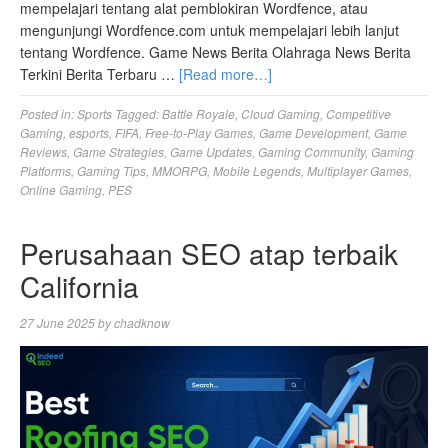
mempelajari tentang alat pemblokiran Wordfence, atau
mengunjungi Wordfence.com untuk mempelajari lebih lanjut
tentang Wordfence. Game News Berita Olahraga News Berita
Terkini Berita Terbaru …
[Read more…]
Posted in:
Sports
Tagged:
Battle Royale
,
Cloud Gaming
,
Competitive
Gaming
,
esports
,
FIFA
,
Free-to-Play Games
,
Game Development
,
Game
Reviews
,
Game Strategies
,
Game Updates
,
Gaming Community
,
Gaming
Platforms
,
Gaming Tips
,
MMORPG
,
Mobile Legends
,
Multiplayer Games
,
Online Gaming
,
PES
Perusahaan SEO atap terbaik
California
27 June 2025
by
chadknow