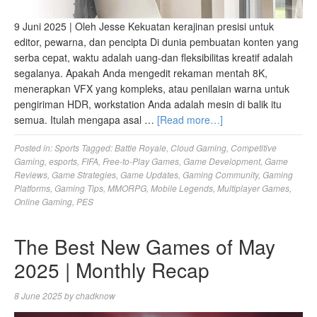
9 Juni 2025 | Oleh Jesse Kekuatan kerajinan presisi untuk
editor, pewarna, dan pencipta Di dunia pembuatan konten yang
serba cepat, waktu adalah uang-dan fleksibilitas kreatif adalah
segalanya. Apakah Anda mengedit rekaman mentah 8K,
menerapkan VFX yang kompleks, atau penilaian warna untuk
pengiriman HDR, workstation Anda adalah mesin di balik itu
semua. Itulah mengapa asal …
[Read more…]
Posted in:
Sports
Tagged:
Battle Royale
,
Cloud Gaming
,
Competitive
Gaming
,
esports
,
FIFA
,
Free-to-Play Games
,
Game Development
,
Game
Reviews
,
Game Strategies
,
Game Updates
,
Gaming Community
,
Gaming
Platforms
,
Gaming Tips
,
MMORPG
,
Mobile Legends
,
Multiplayer Games
,
Online Gaming
,
PES
The Best New Games of May
2025 | Monthly Recap
8 June 2025
by
chadknow