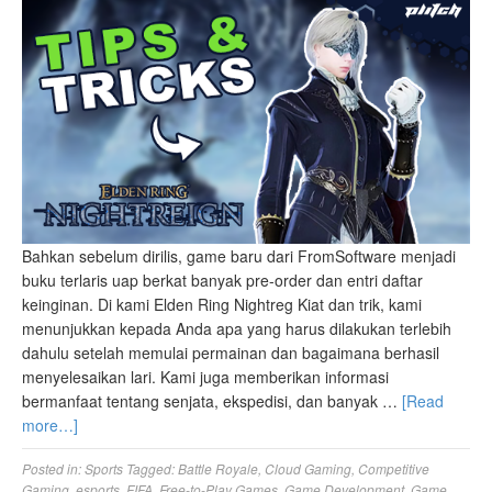
Bahkan sebelum dirilis, game baru dari FromSoftware menjadi
buku terlaris uap berkat banyak pre-order dan entri daftar
keinginan. Di kami Elden Ring Nightreg Kiat dan trik, kami
menunjukkan kepada Anda apa yang harus dilakukan terlebih
dahulu setelah memulai permainan dan bagaimana berhasil
menyelesaikan lari. Kami juga memberikan informasi
bermanfaat tentang senjata, ekspedisi, dan banyak …
[Read
more…]
Posted in:
Sports
Tagged:
Battle Royale
,
Cloud Gaming
,
Competitive
Gaming
,
esports
,
FIFA
,
Free-to-Play Games
,
Game Development
,
Game