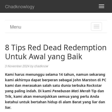
Chadknowlogy
TOGG
NAVI
Menu
TOGGL
NAVIGA
8 Tips Red Dead Redemption
Untuk Awal yang Baik
3 November 2024
by
chadknow
Kami harus menunggu selama 14 tahun, namun sekarang
kami akhirnya dapat berperan sebagai John Marston di PC
kami dan merasakan salah satu dunia terbuka Rockstar
yang paling indah. Di kami
Penebusan Mati Merah
Tip dan
Trik, kami akan menunjukkan semua yang perlu Anda
ketahui untuk bertahan hidup di alam Barat yang liar dan
liar.