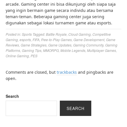
arcade. Gaming center ini bisa dikunjungi oleh siapa saja
yang ingin bermain game secara individu atau bersama
teman-teman. Beberapa gaming center juga sering
digunakan sebagai lokasi turnamen game atau esports.
Posted in:
Sports
Tagged:
Battle Royale
,
Cloud Gaming
,
Competitive
Gaming
,
esports
,
FIFA
,
Free-to-Play Games
,
Game Development
,
Game
Reviews
,
Game Strategies
,
Game Updates
,
Gaming Community
,
Gaming
Platforms
,
Gaming Tips
,
MMORPG
,
Mobile Legends
,
Multiplayer Games
,
Online Gaming
,
PES
Comments are closed, but
trackbacks
and pingbacks are
open.
Search
SEARCH