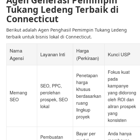
Agen Generasi Pemimpin
Tukang Ledeng Terbaik di
Connecticut
Berikut adalah Agen Penghasil Pemimpin Tukang Ledeng
terbaik untuk bisnis lokal di Connecticut.
Nama
Harga
Layanan Inti
Kunci USP
Agensi
(Perkiraan)
Fokus kuat
Penetapan
pada
harga
SEO, PPC,
kampanye
khusus
Memang
perolehan
yang didorong
berdasarkan
SEO
prospek, SEO
oleh ROI dan
ruang
lokal
aliran prospek
lingkup
yang
proyek
konsisten
Bayar per
Anda hanya
Pembuatan