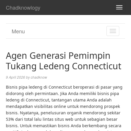
Chadknowlogy
TOG
NAVI
Menu
TOGGL
NAVIGA
Agen Generasi Pemimpin
Tukang Ledeng Connecticut
9 April 2026
by
chadknow
Bisnis pipa ledeng di Connecticut beroperasi di pasar yang
didorong oleh permintaan. Jika Anda memiliki bisnis pipa
ledeng di Connecticut, tantangan utama Anda adalah
mendapatkan visibilitas online untuk mendorong prospek
bisnis. Nyatanya,
penelusuran organik mendorong sekitar
53% dari total lalu lintas situs web untuk sebagian besar
bisnis
. Untuk memastikan bisnis Anda berkembang secara