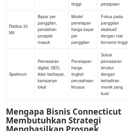
tinggi
perpipaan
Bayar per
Model
Fokus pada
panggilan,
penetapan
panggilan
Radius 33
perolehan
harga bayar
eksklusif
Mil
prospek
per
dengan niat
masuk
panggilan
konversi tinggi
Solusi
Pemasaran
Penetapan
pemasaran
digital, SEO,
harga
terukur
Spektrum
iklan berbayar,
tingkat
dengan
kampanye
perusahaan
kehadiran
lokal
khusus
merek yang
kuat
Mengapa Bisnis Connecticut
Membutuhkan Strategi
Menghasilkan Prospek