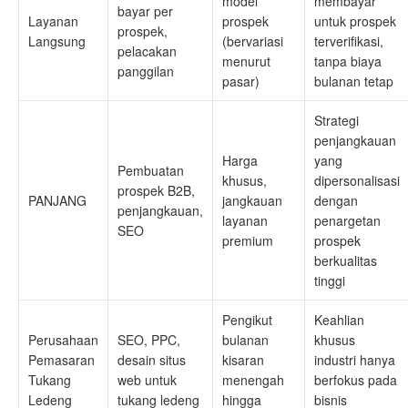
model
membayar
bayar per
Layanan
prospek
untuk prospek
prospek,
Langsung
(bervariasi
terverifikasi,
pelacakan
menurut
tanpa biaya
panggilan
pasar)
bulanan tetap
Strategi
penjangkauan
Harga
yang
Pembuatan
khusus,
dipersonalisasi
prospek B2B,
PANJANG
jangkauan
dengan
penjangkauan,
layanan
penargetan
SEO
premium
prospek
berkualitas
tinggi
Pengikut
Keahlian
Perusahaan
SEO, PPC,
bulanan
khusus
Pemasaran
desain situs
kisaran
industri hanya
Tukang
web untuk
menengah
berfokus pada
Ledeng
tukang ledeng
hingga
bisnis