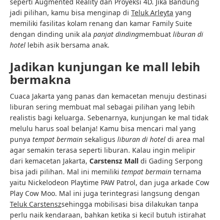
seperti Augmented Reality dan Proyeksi 4D. Jika Bandung
jadi pilihan, kamu bisa menginap di
Teluk Arleyta
yang
memiliki fasilitas kolam renang dan kamar Family Suite
dengan dinding unik ala
panjat dinding
membuat
liburan di
hotel
lebih asik bersama anak.
Jadikan kunjungan ke mall lebih
bermakna
Cuaca Jakarta yang panas dan kemacetan menuju destinasi
liburan sering membuat mal sebagai pilihan yang lebih
realistis bagi keluarga. Sebenarnya, kunjungan ke mal tidak
melulu harus soal belanja! Kamu bisa mencari mal yang
punya
tempat bermain
sekaligus
liburan di hotel
di area mal
agar semakin terasa seperti liburan. Kalau ingin melipir
dari kemacetan Jakarta,
Carstensz Mall
di Gading Serpong
bisa jadi pilihan. Mal ini memiliki
tempat bermain
ternama
yaitu Nickelodeon Playtime PAW Patrol, dan juga arkade Cow
Play Cow Moo. Mal ini juga terintegrasi langsung dengan
Teluk Carstensz
sehingga mobilisasi bisa dilakukan tanpa
perlu naik kendaraan, bahkan ketika si kecil butuh istirahat