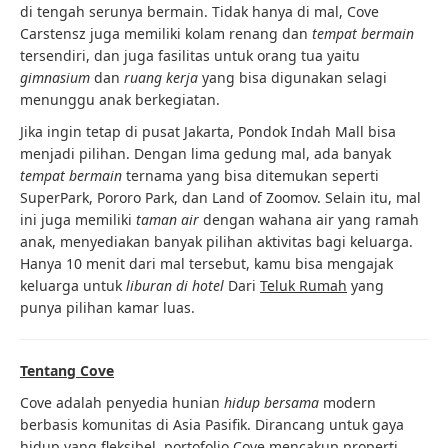
di tengah serunya bermain. Tidak hanya di mal, Cove
Carstensz juga memiliki kolam renang dan
tempat bermain
tersendiri, dan juga fasilitas untuk orang tua yaitu
gimnasium
dan
ruang kerja
yang bisa digunakan selagi
menunggu anak berkegiatan.
Jika ingin tetap di pusat Jakarta, Pondok Indah Mall bisa
menjadi pilihan. Dengan lima gedung mal, ada banyak
tempat bermain
ternama yang bisa ditemukan seperti
SuperPark, Pororo Park, dan Land of Zoomov. Selain itu, mal
ini juga memiliki
taman air
dengan wahana air yang ramah
anak, menyediakan banyak pilihan aktivitas bagi keluarga.
Hanya 10 menit dari mal tersebut, kamu bisa mengajak
keluarga untuk
liburan di hotel
Dari
Teluk Rumah
yang
punya pilihan kamar luas.
Tentang Cove
Cove adalah penyedia hunian
hidup bersama
modern
berbasis komunitas di Asia Pasifik. Dirancang untuk gaya
hidup yang fleksibel, portofolio Cove mencakup properti