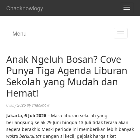
Chadknowlogy
TOGG
NAVI
Menu
TOGGL
NAVIGA
Anak Ngeluh Bosan? Cove
Punya Tiga Agenda Liburan
Sekolah yang Mudah dan
Hemat!
6 July 2026
by
chadknow
Jakarta, 6 Juli 2026 –
Masa liburan sekolah yang
berlangsung sejak 29 Juni hingga 13 Juli tidak terasa akan
segera berakhir. Meski periode ini memberikan lebih banyak
waktu berkualitas
dengan si kecil, gejolak harga tiket