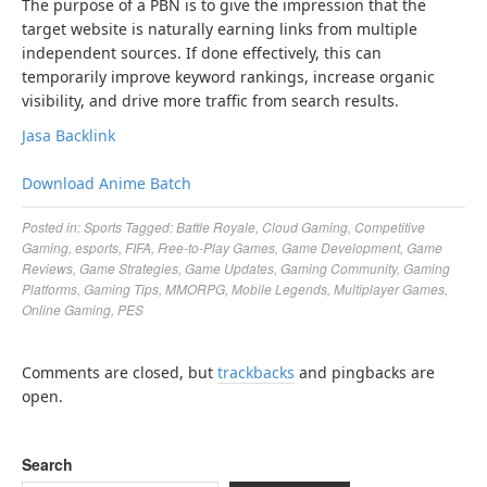
The purpose of a PBN is to give the impression that the
target website is naturally earning links from multiple
independent sources. If done effectively, this can
temporarily improve keyword rankings, increase organic
visibility, and drive more traffic from search results.
Jasa Backlink
Download Anime Batch
Posted in:
Sports
Tagged:
Battle Royale
,
Cloud Gaming
,
Competitive
Gaming
,
esports
,
FIFA
,
Free-to-Play Games
,
Game Development
,
Game
Reviews
,
Game Strategies
,
Game Updates
,
Gaming Community
,
Gaming
Platforms
,
Gaming Tips
,
MMORPG
,
Mobile Legends
,
Multiplayer Games
,
Online Gaming
,
PES
Comments are closed, but
trackbacks
and pingbacks are
open.
Search