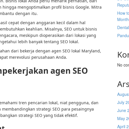
 Bisnis lokal Anda perlu menarik perhatian, dari
Reput
n hingga mengoptimalkan profil bisnis Google. Mitra
How t
mbantu dengan itu.
Month
asil cepat dengan anggaran kecil dalam hal
Denta
embutuhkan keahlian. Misalnya, SEO untuk bisnis
engacara, meskipun dioperasikan dari lokasi yang
Pandu
ngetahui lebih banyak tentang SEO lokal.
mahan dari bekerja dengan agen SEO lokal Maryland,
Ko
dapat merevolusi perusahaan Anda.
No co
pekerjakan agen SEO
Ars
Augus
July 2
emahami tren pencarian lokal, niat pengguna, dan
kan membandingkan strategi SEO para pesaingnya
June 
ngkan strategi SEO yang tidak efektif.
May 2
at
April 