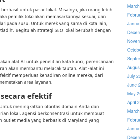
March
erhasil untuk pasar lokal. Misalnya, jika orang lebih
Febru
aka pemilik toko akan memasarkannya sesuai, dan
aripada susu. Untuk merek yang sama di kota lain,
Janua
‘dadih’. Begitulah strategi SEO lokal berubah dengan
Decem
Novem
Octob
Septe
an alat AI untuk penelitian kata kunci, perencanaan
Augus
ran akan membantu melacak tautan. Alat -alat ini
ektif memperluas kehadiran online mereka, dari
July 2
 memetakan area layanan.
June 
May 2
ecara efektif
April 
. Untuk meningkatkan otoritas domain Anda dan
March
arian lokal, agensi berkonsentrasi untuk membuat
Febru
dan outlet media yang berbasis di Maryland yang
Janua
Decem