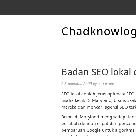
Chadknowlo
Badan SEO lokal 
6 September 2025
by
chadknow
SEO lokal adalah jenis optimasi SEO 
usaha kecil. Di Maryland, bisnis sk
mereka dan mencari agensi SEO ter
Bisnis di Maryland menghadapi tan
berubah dengan cepat dan persainga
pembaruan Google untuk algoritma p