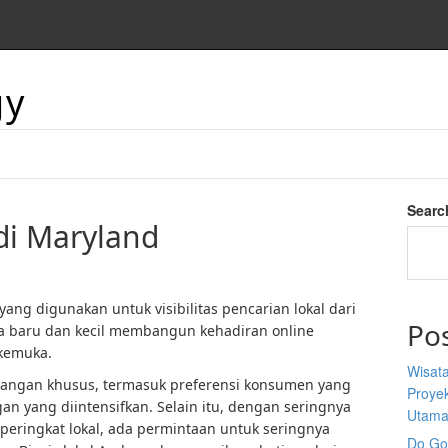
gy
Searc
di Maryland
yang digunakan untuk visibilitas pencarian lokal dari
Po
ala baru dan kecil membangun kehadiran online
kemuka.
Wisata
tangan khusus, termasuk preferensi konsumen yang
Proyek
n yang diintensifkan. Selain itu, dengan seringnya
Utam
eringkat lokal, ada permintaan untuk seringnya
Do Goo