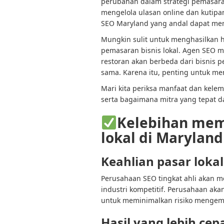
perubahan dalam strategi pemasaran.
mengelola ulasan online dan kutipa
SEO Maryland yang andal dapat me
Mungkin sulit untuk menghasilkan h
pemasaran bisnis lokal. Agen SEO m
restoran akan berbeda dari bisnis p
sama. Karena itu, penting untuk me
Mari kita periksa manfaat dan kele
serta bagaimana mitra yang tepat 
Kelebihan mem
lokal di Maryland
Keahlian pasar lokal
Perusahaan SEO tingkat ahli akan m
industri kompetitif. Perusahaan a
untuk meminimalkan risiko mengemba
Hasil yang lebih cep