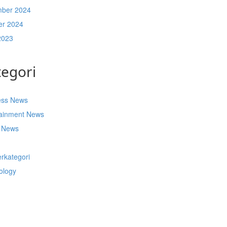
ber 2024
er 2024
2023
tegori
ess News
tainment News
t News
s
rkategori
ology