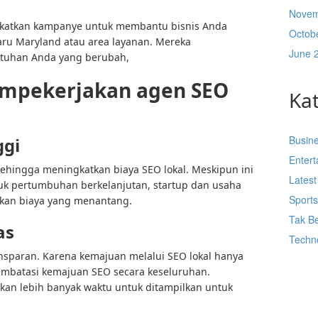
Novem
gkatkan kampanye untuk membantu bisnis Anda
Octob
aru Maryland atau area layanan. Mereka
June 
utuhan Anda yang berubah,
empekerjakan agen SEO
Ka
Busin
ggi
Enter
sehingga meningkatkan biaya SEO lokal. Meskipun ini
Lates
uk pertumbuhan berkelanjutan, startup dan usaha
Sport
kan biaya yang menantang.
Tak Be
as
Techn
nsparan. Karena kemajuan melalui SEO lokal hanya
 membatasi kemajuan SEO secara keseluruhan.
kan lebih banyak waktu untuk ditampilkan untuk