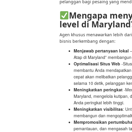
pelanggan bagi pesaing yang mendo
Mengapa menye
level di Maryland
Agen khusus menawarkan lebih dari
bisnis berkembang dengan:
Menjawab pertanyaan lokal
–
Atap di Maryland” membangun k
Optimalisasi Situs Web
-Situ
membantu Anda mendapatkan per
cepat akan melibatkan pelangga
selama 10 detik, pelanggan ke
Meningkatkan peringkat
-Men
Maryland, mengelola kutipan,
Anda peringkat lebih tinggi.
Meningkatkan visibilitas
: Un
membangun dan mengoptimalkan
Mempromosikan pertumbuhan
pemantauan, dan mengasah ta