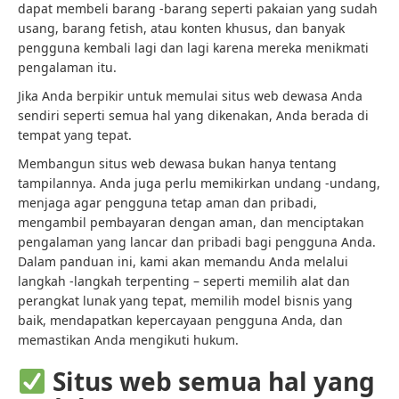
dapat membeli barang -barang seperti pakaian yang sudah
usang, barang fetish, atau konten khusus, dan banyak
pengguna kembali lagi dan lagi karena mereka menikmati
pengalaman itu.
Jika Anda berpikir untuk memulai situs web dewasa Anda
sendiri seperti semua hal yang dikenakan, Anda berada di
tempat yang tepat.
Membangun situs web dewasa bukan hanya tentang
tampilannya. Anda juga perlu memikirkan undang -undang,
menjaga agar pengguna tetap aman dan pribadi,
mengambil pembayaran dengan aman, dan menciptakan
pengalaman yang lancar dan pribadi bagi pengguna Anda.
Dalam panduan ini, kami akan memandu Anda melalui
langkah -langkah terpenting – seperti memilih alat dan
perangkat lunak yang tepat, memilih model bisnis yang
baik, mendapatkan kepercayaan pengguna Anda, dan
memastikan Anda mengikuti hukum.
Situs web semua hal yang