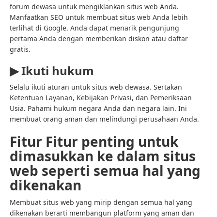
forum dewasa untuk mengiklankan situs web Anda.
Manfaatkan SEO untuk membuat situs web Anda lebih
terlihat di Google. Anda dapat menarik pengunjung
pertama Anda dengan memberikan diskon atau daftar
gratis.
▶ Ikuti hukum
Selalu ikuti aturan untuk situs web dewasa. Sertakan
Ketentuan Layanan, Kebijakan Privasi, dan Pemeriksaan
Usia. Pahami hukum negara Anda dan negara lain. Ini
membuat orang aman dan melindungi perusahaan Anda.
Fitur Fitur penting untuk
dimasukkan ke dalam situs
web seperti semua hal yang
dikenakan
Membuat situs web yang mirip dengan semua hal yang
dikenakan berarti membangun platform yang aman dan