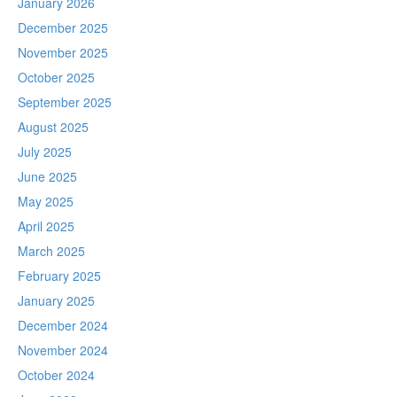
January 2026
December 2025
November 2025
October 2025
September 2025
August 2025
July 2025
June 2025
May 2025
April 2025
March 2025
February 2025
January 2025
December 2024
November 2024
October 2024