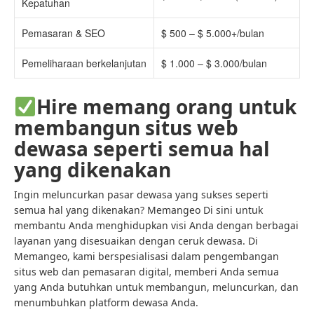
Kepatuhan
Pemasaran & SEO
$ 500 – $ 5.000+/bulan
Pemeliharaan berkelanjutan
$ 1.000 – $ 3.000/bulan
Hire memang orang untuk
membangun situs web
dewasa seperti semua hal
yang dikenakan
Ingin meluncurkan pasar dewasa yang sukses seperti
semua hal yang dikenakan?
Memangeo
Di sini untuk
membantu Anda menghidupkan visi Anda dengan berbagai
layanan yang disesuaikan dengan ceruk dewasa. Di
Memangeo, kami berspesialisasi dalam pengembangan
situs web dan pemasaran digital, memberi Anda semua
yang Anda butuhkan untuk membangun, meluncurkan, dan
menumbuhkan platform dewasa Anda.