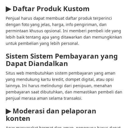
▶ Daftar Produk Kustom
Penjual harus dapat membuat daftar produk terperinci
dengan foto yang jelas, harga, info pengiriman, dan
permintaan khusus opsional. Ini memberi pembeli ide yang
lebih baik tentang apa yang ditawarkan dan memungkinkan
untuk pembelian yang lebih personal.
Sistem Sistem Pembayaran yang
Dapat Diandalkan
Situs web membutuhkan sistem pembayaran yang aman
yang mendukung kartu kredit, dompet digital, atau opsi
lainnya. Ini harus melindungi dari penipuan, menahan
pembayaran saat dibutuhkan, dan memastikan pembeli dan
penjual merasa aman selama transaksi.
▶ Moderasi dan pelaporan
konten
Agar masyarakat hormat dan aman, pengguna harus dapat