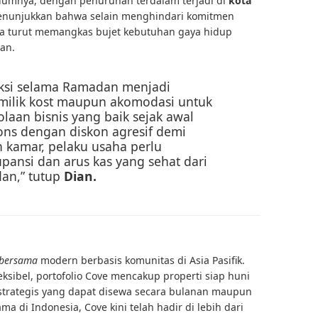
lumnya, dengan penurunan terdalam terjadi di
kota
menunjukkan bahwa selain menghindari komitmen
uga turut memangkas bujet kebutuhan gaya hidup
an.
aksi selama Ramadan menjadi
milik kost maupun akomodasi untuk
aan bisnis yang baik sejak awal
ons dengan diskon agresif demi
n kamar, pelaku usaha perlu
pansi dan arus kas yang sehat dari
an,” tutup
Dian.
bersama
modern berbasis komunitas di Asia Pasifik.
ksibel, portofolio Cove mencakup properti siap huni
i strategis yang dapat disewa secara bulanan maupun
ma di Indonesia, Cove kini telah hadir di lebih dari