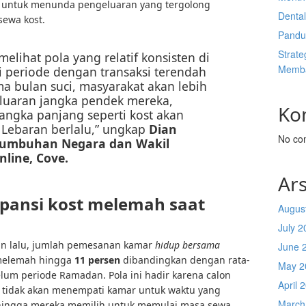
 untuk menunda pengeluaran yang tergolong
Denta
sewa kost.
Pandu
Strate
elihat pola yang relatif konsisten di
Memba
periode dengan transaksi terendah
a bulan suci, masyarakat akan lebih
luaran jangka pendek mereka,
Ko
angka panjang seperti kost akan
Lebaran berlalu,” ungkap
Dian
No co
rtumbuhan Negara dan Wakil
line, Cove.
Ars
ansi kost melemah saat
Augus
July 2
hun lalu, jumlah pemesanan kamar
hidup bersama
June 
 melemah hingga
11 persen
dibandingkan dengan rata-
May 2
um periode Ramadan. Pola ini hadir karena calon
April 
tidak akan menempati kamar untuk waktu yang
March
hingga mereka memilih untuk memulai masa sewa