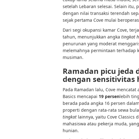
setelah Lebaran selesai. Selain it
dengan nilai transaksi terendah sepa
sejak pertama Cove mulai beroperasi
Dari segi okupansi kamar Cove, terj
tahun, menunjukkan angka
tingkat 
penurunan yang moderat menggarisb
melemahnya permintaan terhadap ko
musiman.
Ramadan picu jeda 
dengan sensitivitas
Pada Ramadan lalu, Cove mencatat 
Basics mencapai
19 persen
lebih tin
berada pada angka 16 persen dala
properti dengan rata-rata sewa bula
tingkat
lainnya, yaitu Cove Classics 
mahasiswa atau pekerja muda, yang 
hunian.