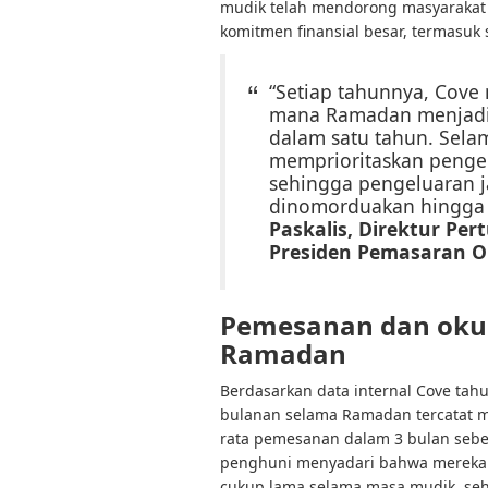
mudik telah mendorong masyarakat
komitmen finansial besar, termasuk 
“Setiap tahunnya, Cove m
mana Ramadan menjadi 
dalam satu tahun. Selam
memprioritaskan penge
sehingga pengeluaran j
dinomorduakan hingga 
Paskalis, Direktur Pe
Presiden Pemasaran On
Pemesanan dan okup
Ramadan
Berdasarkan data internal Cove ta
bulanan selama Ramadan tercatat
rata pemesanan dalam 3 bulan sebel
penghuni menyadari bahwa mereka 
cukup lama selama masa mudik, se