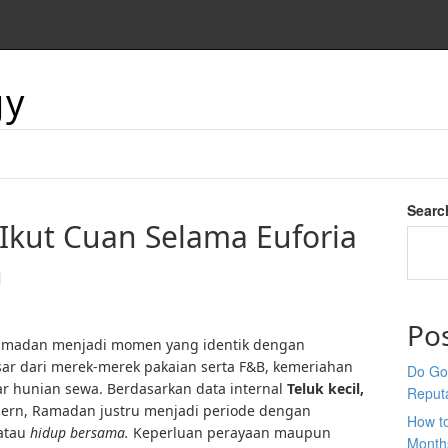
gy
Searc
 Ikut Cuan Selama Euforia
n
Po
amadan menjadi momen yang identik dengan
ar dari merek-merek pakaian serta F&B, kemeriahan
Do Goo
ar hunian sewa. Berdasarkan data internal
Teluk kecil,
Reput
ern, Ramadan justru menjadi periode dengan
How t
 atau
hidup bersama.
Keperluan perayaan maupun
Month