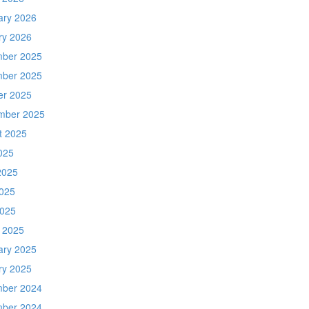
ary 2026
ry 2026
ber 2025
ber 2025
er 2025
mber 2025
t 2025
025
2025
025
2025
 2025
ary 2025
ry 2025
ber 2024
ber 2024