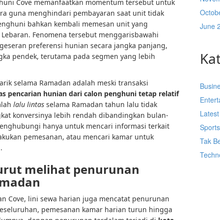
ghuni Cove memanfaatkan momentum tersebut untuk
Octob
a guna menghindari pembayaran saat unit tidak
penghuni bahkan kembali memesan unit yang
June 
h Lebaran. Fenomena tersebut menggarisbawahi
geseran preferensi hunian secara jangka panjang,
Ka
ngka pendek, terutama pada segmen yang lebih
arik selama Ramadan adalah meski transaksi
Busin
tas pencarian hunian dari calon penghuni tetap relatif
Enter
mlah
lalu lintas
selama Ramadan tahun lalu tidak
Lates
kat konversinya lebih rendah dibandingkan bulan-
enghubungi hanya untuk mencari informasi terkait
Sport
akukan pemesanan, atau mencari kamar untuk
Tak Be
.
Techn
urut melihat penurunan
amadan
n Cove, lini sewa harian juga mencatat penurunan
keseluruhan, pemesanan kamar harian turun hingga