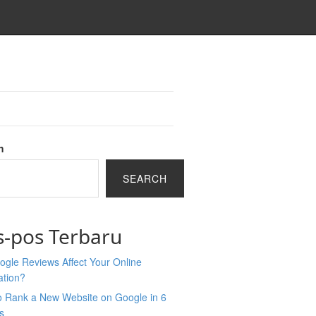
h
SEARCH
s-pos Terbaru
gle Reviews Affect Your Online
ation?
o Rank a New Website on Google in 6
s