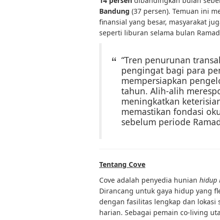
14 persen
dibandingkan bulan sebe
Bandung
(37 persen). Temuan ini 
finansial yang besar, masyarakat j
seperti liburan selama bulan Ramad
“Tren penurunan trans
pengingat bagi para pe
mempersiapkan pengelol
tahun. Alih-alih meresp
meningkatkan keterisia
memastikan fondasi oku
sebelum periode Ramad
Tentang Cove
Cove adalah penyedia hunian
hidup 
Dirancang untuk gaya hidup yang fle
dengan fasilitas lengkap dan lokas
harian. Sebagai pemain co-living uta