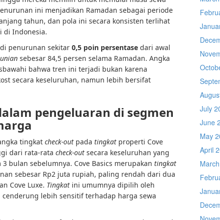
u, penurunan ini menjadikan Ramadan sebagai periode
Febru
njang tahun, dan pola ini secara konsisten terlihat
Janua
 di Indonesia.
Decem
adi penurunan sekitar
0,5 poin persentase
dari awal
Novem
hunian
sebesar 84,5 persen selama Ramadan. Angka
Octob
awahi bahwa tren ini terjadi bukan karena
st secara keseluruhan, namun lebih bersifat
Septe
Augus
July 2
dalam pengeluaran di segmen
 harga
June 
May 2
angka tingkat
check-out
pada
tingkat
properti Cove
April 
ggi dari rata-rata
check-out
secara keseluruhan yang
m 3 bulan sebelumnya. Cove Basics merupakan
tingkat
March
nan sebesar Rp2 juta rupiah, paling rendah dari dua
Febru
dan Cove Luxe.
Tingkat
ini umumnya dipilih oleh
Janua
cenderung lebih sensitif terhadap harga sewa
Decem
Novem