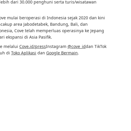
 lebih dari 30.000 penghuni serta turis/wisatawan
ove mulai beroperasi di Indonesia sejak 2020 dan kini
ncakup area Jabodetabek, Bandung, Bali, dan
onesia, Cove telah memperluas operasinya ke Jepang
i ekspansi di Asia Pasifik.
ve melalui
Cove.id/press
Instagram
@cove_id
dan TikTok
duh di
Toko Aplikasi
dan
Google Bermain
.