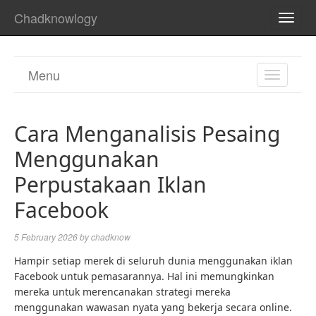
Chadknowlogy
TOGG
NAVI
Menu
TOGGL
NAVIGA
Cara Menganalisis Pesaing
Menggunakan
Perpustakaan Iklan
Facebook
5 February 2026
by
chadknow
Hampir setiap merek di seluruh dunia menggunakan iklan
Facebook untuk pemasarannya. Hal ini memungkinkan
mereka untuk merencanakan strategi mereka
menggunakan wawasan nyata yang bekerja secara online.