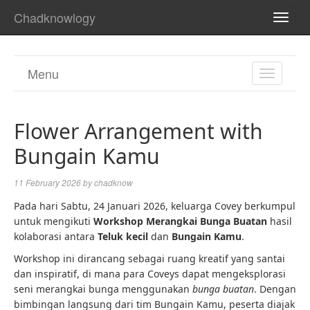
Chadknowlogy
TOGG
NAVI
Menu
TOGGL
NAVIGA
Flower Arrangement with
Bungain Kamu
11 February 2026
by
chadknow
Pada hari Sabtu, 24 Januari 2026, keluarga Covey berkumpul
untuk mengikuti
Workshop Merangkai Bunga Buatan
hasil
kolaborasi antara
Teluk kecil
dan
Bungain Kamu
.
Workshop ini dirancang sebagai ruang kreatif yang santai
dan inspiratif, di mana para Coveys dapat mengeksplorasi
seni merangkai bunga menggunakan
bunga buatan
. Dengan
bimbingan langsung dari tim Bungain Kamu, peserta diajak