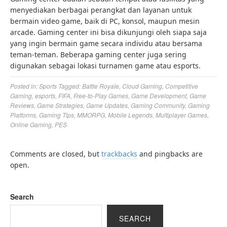
menyediakan berbagai perangkat dan layanan untuk
bermain video game, baik di PC, konsol, maupun mesin
arcade. Gaming center ini bisa dikunjungi oleh siapa saja
yang ingin bermain game secara individu atau bersama
teman-teman. Beberapa gaming center juga sering
digunakan sebagai lokasi turnamen game atau esports.
Posted in:
Sports
Tagged:
Battle Royale
,
Cloud Gaming
,
Competitive
Gaming
,
esports
,
FIFA
,
Free-to-Play Games
,
Game Development
,
Game
Reviews
,
Game Strategies
,
Game Updates
,
Gaming Community
,
Gaming
Platforms
,
Gaming Tips
,
MMORPG
,
Mobile Legends
,
Multiplayer Games
,
Online Gaming
,
PES
Comments are closed, but
trackbacks
and pingbacks are
open.
Search
SEARCH