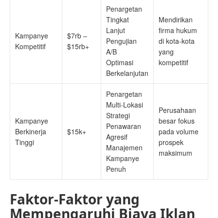
Penargetan
Tingkat
Mendirikan
Lanjut
firma hukum
Kampanye
$7rb –
Pengujian
di kota-kota
Kompetitif
$15rb+
A/B
yang
Optimasi
kompetitif
Berkelanjutan
Penargetan
Multi-Lokasi
Perusahaan
Strategi
Kampanye
besar fokus
Penawaran
Berkinerja
$15k+
pada volume
Agresif
Tinggi
prospek
Manajemen
maksimum
Kampanye
Penuh
Faktor-Faktor yang
Mempengaruhi Biaya Iklan