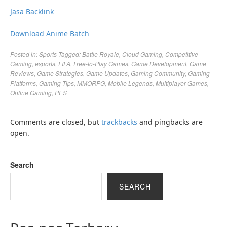
Jasa Backlink
Download Anime Batch
Posted in:
Sports
Tagged:
Battle Royale
,
Cloud Gaming
,
Competitive
Gaming
,
esports
,
FIFA
,
Free-to-Play Games
,
Game Development
,
Game
Reviews
,
Game Strategies
,
Game Updates
,
Gaming Community
,
Gaming
Platforms
,
Gaming Tips
,
MMORPG
,
Mobile Legends
,
Multiplayer Games
,
Online Gaming
,
PES
Comments are closed, but
trackbacks
and pingbacks are
open.
Search
SEARCH