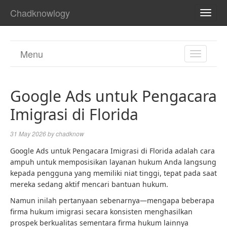
Chadknowlogy
TOGG
NAVI
Menu
TOGGL
NAVIGA
Google Ads untuk Pengacara
Imigrasi di Florida
31 May 2026
by
chadknow
Google Ads untuk Pengacara Imigrasi di Florida adalah cara
ampuh untuk memposisikan layanan hukum Anda langsung
kepada pengguna yang memiliki niat tinggi, tepat pada saat
mereka sedang aktif mencari bantuan hukum.
Namun inilah pertanyaan sebenarnya—mengapa beberapa
firma hukum imigrasi secara konsisten menghasilkan
prospek berkualitas sementara firma hukum lainnya