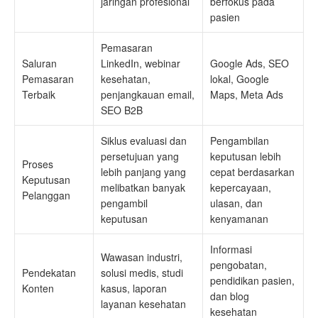
jaringan profesional
berfokus pada
pasien
Pemasaran
Saluran
LinkedIn, webinar
Google Ads, SEO
Pemasaran
kesehatan,
lokal, Google
Terbaik
penjangkauan email,
Maps, Meta Ads
SEO B2B
Siklus evaluasi dan
Pengambilan
persetujuan yang
keputusan lebih
Proses
lebih panjang yang
cepat berdasarkan
Keputusan
melibatkan banyak
kepercayaan,
Pelanggan
pengambil
ulasan, dan
keputusan
kenyamanan
Informasi
Wawasan industri,
pengobatan,
Pendekatan
solusi medis, studi
pendidikan pasien,
Konten
kasus, laporan
dan blog
layanan kesehatan
kesehatan