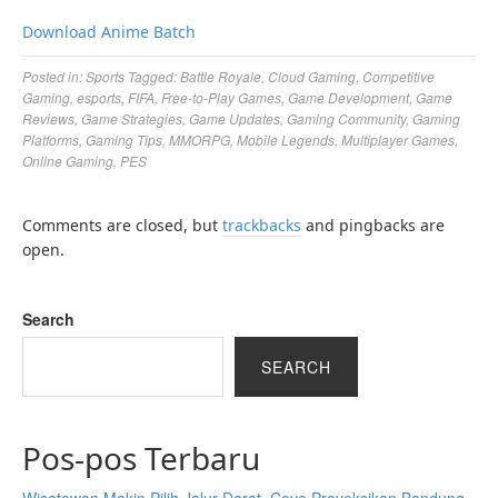
Download Anime Batch
Posted in:
Sports
Tagged:
Battle Royale
,
Cloud Gaming
,
Competitive
Gaming
,
esports
,
FIFA
,
Free-to-Play Games
,
Game Development
,
Game
Reviews
,
Game Strategies
,
Game Updates
,
Gaming Community
,
Gaming
Platforms
,
Gaming Tips
,
MMORPG
,
Mobile Legends
,
Multiplayer Games
,
Online Gaming
,
PES
Comments are closed, but
trackbacks
and pingbacks are
open.
Search
SEARCH
Pos-pos Terbaru