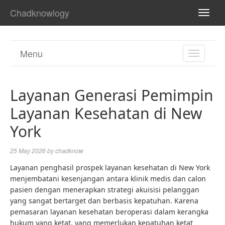
Chadknowlogy
TOGG
NAVI
Menu
TOGGL
NAVIGA
Layanan Generasi Pemimpin
Layanan Kesehatan di New
York
25 May 2026
by
chadknow
Layanan penghasil prospek layanan kesehatan di New York
menjembatani kesenjangan antara klinik medis dan calon
pasien dengan menerapkan strategi akuisisi pelanggan
yang sangat bertarget dan berbasis kepatuhan. Karena
pemasaran layanan kesehatan beroperasi dalam kerangka
hukum yang ketat, yang memerlukan kepatuhan ketat