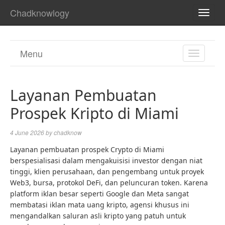
Chadknowlogy
TOGG
NAVI
Menu
TOGGL
NAVIGA
Layanan Pembuatan
Prospek Kripto di Miami
4 June 2026
by
chadknow
Layanan pembuatan prospek Crypto di Miami
berspesialisasi dalam mengakuisisi investor dengan niat
tinggi, klien perusahaan, dan pengembang untuk proyek
Web3, bursa, protokol DeFi, dan peluncuran token. Karena
platform iklan besar seperti Google dan Meta sangat
membatasi iklan mata uang kripto, agensi khusus ini
mengandalkan saluran asli kripto yang patuh untuk