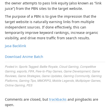
the owner attempts to pass link equity (also known as “link
juice”) from the PBN sites to the target website.
The purpose of a PBN is to give the impression that the
target website is naturally earning links from multiple
independent sources. If done effectively, this can
temporarily improve keyword rankings, increase organic
visibility, and drive more traffic from search results.
Jasa Backlink
Download Anime Batch
Posted in:
Sports
Tagged:
Battle Royale
,
Cloud Gaming
,
Competitive
Gaming
,
esports
,
FIFA
,
Free-to-Play Games
,
Game Development
,
Game
Reviews
,
Game Strategies
,
Game Updates
,
Gaming Community
,
Gaming
Platforms
,
Gaming Tips
,
MMORPG
,
Mobile Legends
,
Multiplayer Games
,
Online Gaming
,
PES
Comments are closed, but
trackbacks
and pingbacks are
open.