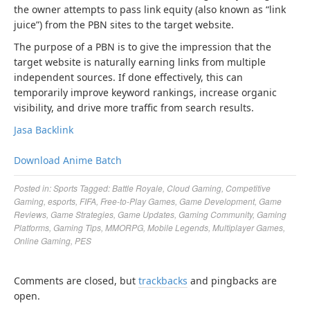
the owner attempts to pass link equity (also known as “link
juice”) from the PBN sites to the target website.
The purpose of a PBN is to give the impression that the
target website is naturally earning links from multiple
independent sources. If done effectively, this can
temporarily improve keyword rankings, increase organic
visibility, and drive more traffic from search results.
Jasa Backlink
Download Anime Batch
Posted in:
Sports
Tagged:
Battle Royale
,
Cloud Gaming
,
Competitive
Gaming
,
esports
,
FIFA
,
Free-to-Play Games
,
Game Development
,
Game
Reviews
,
Game Strategies
,
Game Updates
,
Gaming Community
,
Gaming
Platforms
,
Gaming Tips
,
MMORPG
,
Mobile Legends
,
Multiplayer Games
,
Online Gaming
,
PES
Comments are closed, but
trackbacks
and pingbacks are
open.