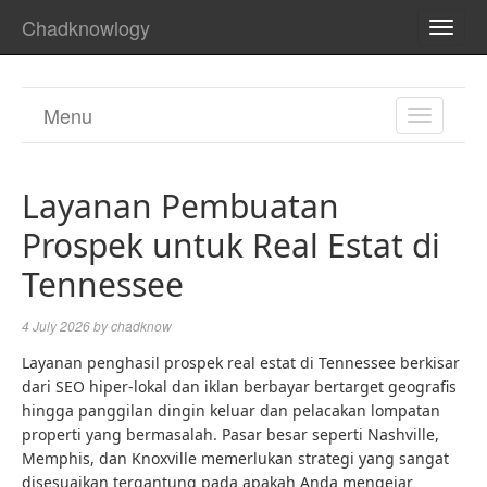
Chadknowlogy
TOGG
NAVI
Menu
TOGGL
NAVIGA
Layanan Pembuatan
Prospek untuk Real Estat di
Tennessee
4 July 2026
by
chadknow
Layanan penghasil prospek real estat di Tennessee berkisar
dari SEO hiper-lokal dan iklan berbayar bertarget geografis
hingga panggilan dingin keluar dan pelacakan lompatan
properti yang bermasalah. Pasar besar seperti Nashville,
Memphis, dan Knoxville memerlukan strategi yang sangat
disesuaikan tergantung pada apakah Anda mengejar