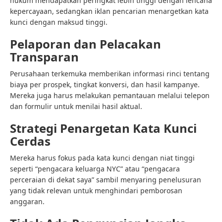
hukum mendapatkan peringkat lebih tinggi dengan lencana
kepercayaan, sedangkan iklan pencarian menargetkan kata
kunci dengan maksud tinggi.
Pelaporan dan Pelacakan
Transparan
Perusahaan terkemuka memberikan informasi rinci tentang
biaya per prospek, tingkat konversi, dan hasil kampanye.
Mereka juga harus melakukan pemantauan melalui telepon
dan formulir untuk menilai hasil aktual.
Strategi Penargetan Kata Kunci
Cerdas
Mereka harus fokus pada kata kunci dengan niat tinggi
seperti “pengacara keluarga NYC” atau “pengacara
perceraian di dekat saya” sambil menyaring penelusuran
yang tidak relevan untuk menghindari pemborosan
anggaran.