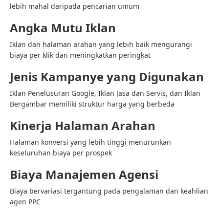
lebih mahal daripada pencarian umum
Angka Mutu Iklan
Iklan dan halaman arahan yang lebih baik mengurangi
biaya per klik dan meningkatkan peringkat
Jenis Kampanye yang Digunakan
Iklan Penelusuran Google, Iklan Jasa dan Servis, dan Iklan
Bergambar memiliki struktur harga yang berbeda
Kinerja Halaman Arahan
Halaman konversi yang lebih tinggi menurunkan
keseluruhan biaya per prospek
Biaya Manajemen Agensi
Biaya bervariasi tergantung pada pengalaman dan keahlian
agen PPC