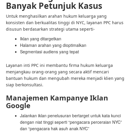
Banyak Petunjuk Kasus
Untuk menghasilkan arahan hukum keluarga yang
konsisten dan berkualitas tinggi di NYC, layanan PPC harus
disusun berdasarkan strategi utama seperti-
Iklan yang ditargetkan
Halaman arahan yang dioptimalkan
Segmentasi audiens yang tepat
Layanan inti PPC ini membantu firma hukum keluarga
menjangkau orang-orang yang secara aktif mencari
bantuan hukum dan mengubah mereka menjadi klien yang
siap berkonsultasi.
Manajemen Kampanye Iklan
Google
Jalankan iklan penelusuran bertarget untuk kata kunci
dengan niat tinggi seperti “pengacara perceraian NYC”
dan “pengacara hak asuh anak NYC”