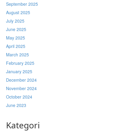
September 2025
August 2025
July 2025
June 2025
May 2025
April 2025
March 2025
February 2025
January 2025
December 2024
November 2024
October 2024
June 2023
Kategori