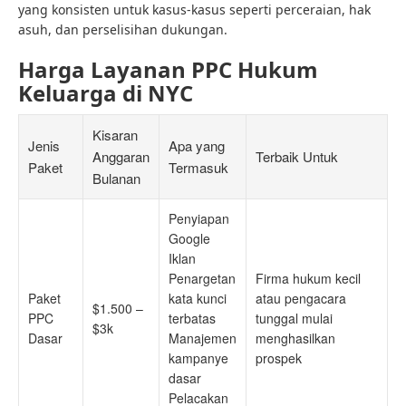
yang konsisten untuk kasus-kasus seperti perceraian, hak
asuh, dan perselisihan dukungan.
Harga Layanan PPC Hukum
Keluarga di NYC
Kisaran
Jenis
Apa yang
Anggaran
Terbaik Untuk
Paket
Termasuk
Bulanan
Penyiapan
Google
Iklan
Penargetan
Firma hukum kecil
Paket
kata kunci
atau pengacara
$1.500 –
PPC
terbatas
tunggal mulai
$3k
Dasar
Manajemen
menghasilkan
kampanye
prospek
dasar
Pelacakan