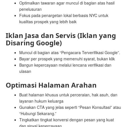
Optimalkan tawaran agar muncul di bagian atas hasil
penelusuran
Fokus pada penargetan lokal berbasis NYC untuk
kualitas prospek yang lebih baik
Iklan Jasa dan Servis (Iklan yang
Disaring Google)
Muncul di bagian atas “Pengacara Terverifikasi Google”.
Bayar per prospek yang memenuhi syarat, bukan klik
Bangun kepercayaan melalui lencana verifikasi dan
ulasan
Optimasi Halaman Arahan
Buat halaman khusus untuk perceraian, hak asuh, dan
layanan hukum keluarga
Gunakan CTA yang jelas seperti “Pesan Konsultasi” atau
“Hubungi Sekarang.”
Tingkatkan tingkat konversi dengan pesan yang kuat
dan sinyal kepercayaan