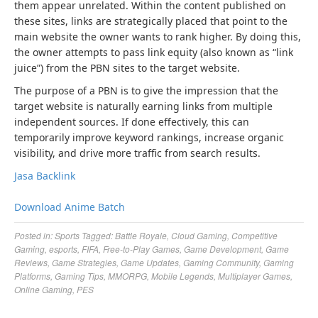
them appear unrelated. Within the content published on
these sites, links are strategically placed that point to the
main website the owner wants to rank higher. By doing this,
the owner attempts to pass link equity (also known as “link
juice”) from the PBN sites to the target website.
The purpose of a PBN is to give the impression that the
target website is naturally earning links from multiple
independent sources. If done effectively, this can
temporarily improve keyword rankings, increase organic
visibility, and drive more traffic from search results.
Jasa Backlink
Download Anime Batch
Posted in:
Sports
Tagged:
Battle Royale
,
Cloud Gaming
,
Competitive
Gaming
,
esports
,
FIFA
,
Free-to-Play Games
,
Game Development
,
Game
Reviews
,
Game Strategies
,
Game Updates
,
Gaming Community
,
Gaming
Platforms
,
Gaming Tips
,
MMORPG
,
Mobile Legends
,
Multiplayer Games
,
Online Gaming
,
PES