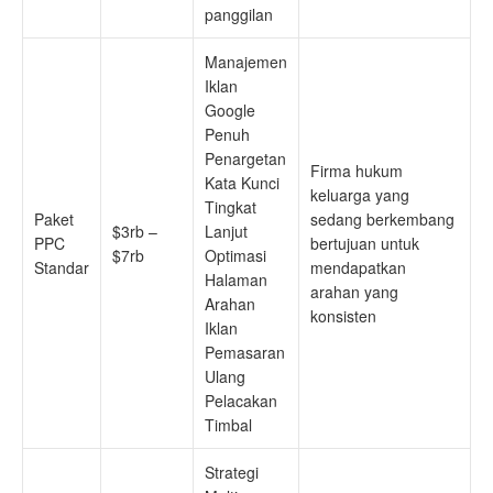
panggilan
Manajemen
Iklan
Google
Penuh
Penargetan
Firma hukum
Kata Kunci
keluarga yang
Tingkat
Paket
sedang berkembang
$3rb –
Lanjut
PPC
bertujuan untuk
$7rb
Optimasi
Standar
mendapatkan
Halaman
arahan yang
Arahan
konsisten
Iklan
Pemasaran
Ulang
Pelacakan
Timbal
Strategi