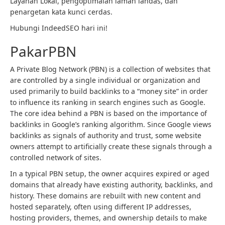
Layanan Lokal, pengoptimalan laman landas, dan
penargetan kata kunci cerdas.
Hubungi IndeedSEO hari ini!
PakarPBN
A Private Blog Network (PBN) is a collection of websites that
are controlled by a single individual or organization and
used primarily to build backlinks to a “money site” in order
to influence its ranking in search engines such as Google.
The core idea behind a PBN is based on the importance of
backlinks in Google’s ranking algorithm. Since Google views
backlinks as signals of authority and trust, some website
owners attempt to artificially create these signals through a
controlled network of sites.
In a typical PBN setup, the owner acquires expired or aged
domains that already have existing authority, backlinks, and
history. These domains are rebuilt with new content and
hosted separately, often using different IP addresses,
hosting providers, themes, and ownership details to make