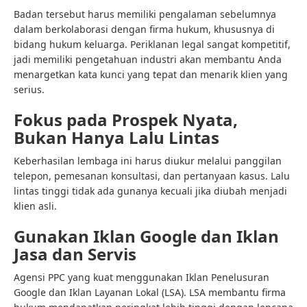
Badan tersebut harus memiliki pengalaman sebelumnya
dalam berkolaborasi dengan firma hukum, khususnya di
bidang hukum keluarga. Periklanan legal sangat kompetitif,
jadi memiliki pengetahuan industri akan membantu Anda
menargetkan kata kunci yang tepat dan menarik klien yang
serius.
Fokus pada Prospek Nyata,
Bukan Hanya Lalu Lintas
Keberhasilan lembaga ini harus diukur melalui panggilan
telepon, pemesanan konsultasi, dan pertanyaan kasus. Lalu
lintas tinggi tidak ada gunanya kecuali jika diubah menjadi
klien asli.
Gunakan Iklan Google dan Iklan
Jasa dan Servis
Agensi PPC yang kuat menggunakan Iklan Penelusuran
Google dan Iklan Layanan Lokal (LSA). LSA membantu firma