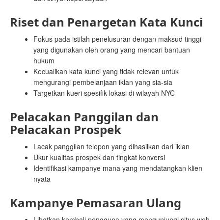
Riset dan Penargetan Kata Kunci
Fokus pada istilah penelusuran dengan maksud tinggi
yang digunakan oleh orang yang mencari bantuan
hukum
Kecualikan kata kunci yang tidak relevan untuk
mengurangi pembelanjaan iklan yang sia-sia
Targetkan kueri spesifik lokasi di wilayah NYC
Pelacakan Panggilan dan
Pelacakan Prospek
Lacak panggilan telepon yang dihasilkan dari iklan
Ukur kualitas prospek dan tingkat konversi
Identifikasi kampanye mana yang mendatangkan klien
nyata
Kampanye Pemasaran Ulang
Libatkan kembali pengguna yang mengunjungi situs web