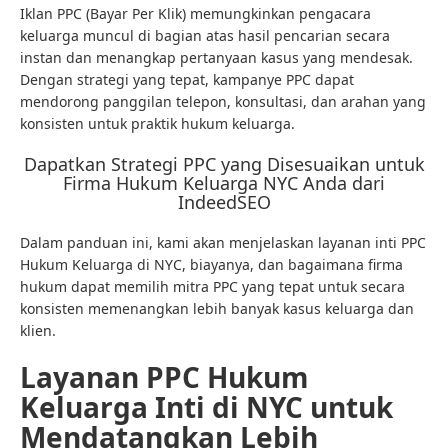
Iklan PPC (Bayar Per Klik) memungkinkan pengacara
keluarga muncul di bagian atas hasil pencarian secara
instan dan menangkap pertanyaan kasus yang mendesak.
Dengan strategi yang tepat, kampanye PPC dapat
mendorong panggilan telepon, konsultasi, dan arahan yang
konsisten untuk praktik hukum keluarga.
Dapatkan Strategi PPC yang Disesuaikan untuk
Firma Hukum Keluarga NYC Anda dari
IndeedSEO
Dalam panduan ini, kami akan menjelaskan layanan inti PPC
Hukum Keluarga di NYC, biayanya, dan bagaimana firma
hukum dapat memilih mitra PPC yang tepat untuk secara
konsisten memenangkan lebih banyak kasus keluarga dan
klien.
Layanan PPC Hukum
Keluarga Inti di NYC untuk
Mendatangkan Lebih