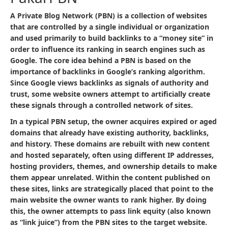
A Private Blog Network (PBN) is a collection of websites
that are controlled by a single individual or organization
and used primarily to build backlinks to a “money site” in
order to influence its ranking in search engines such as
Google. The core idea behind a PBN is based on the
importance of backlinks in Google’s ranking algorithm.
Since Google views backlinks as signals of authority and
trust, some website owners attempt to artificially create
these signals through a controlled network of sites.
In a typical PBN setup, the owner acquires expired or aged
domains that already have existing authority, backlinks,
and history. These domains are rebuilt with new content
and hosted separately, often using different IP addresses,
hosting providers, themes, and ownership details to make
them appear unrelated. Within the content published on
these sites, links are strategically placed that point to the
main website the owner wants to rank higher. By doing
this, the owner attempts to pass link equity (also known
as “link juice”) from the PBN sites to the target website.