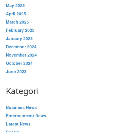
May 2025
April 2025
March 2025
February 2025
January 2025
December 2024
November 2024
October 2024
June 2023
Kategori
Business News
Entertainment News
Latest News