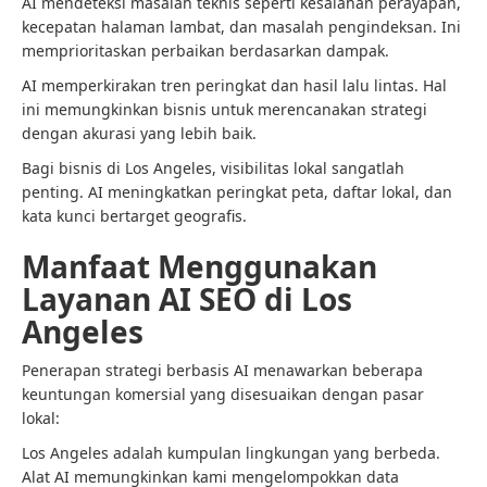
AI mendeteksi masalah teknis seperti kesalahan perayapan,
kecepatan halaman lambat, dan masalah pengindeksan. Ini
memprioritaskan perbaikan berdasarkan dampak.
AI memperkirakan tren peringkat dan hasil lalu lintas. Hal
ini memungkinkan bisnis untuk merencanakan strategi
dengan akurasi yang lebih baik.
Bagi bisnis di Los Angeles, visibilitas lokal sangatlah
penting. AI meningkatkan peringkat peta, daftar lokal, dan
kata kunci bertarget geografis.
Manfaat Menggunakan
Layanan AI SEO di Los
Angeles
Penerapan strategi berbasis AI menawarkan beberapa
keuntungan komersial yang disesuaikan dengan pasar
lokal:
Los Angeles adalah kumpulan lingkungan yang berbeda.
Alat AI memungkinkan kami mengelompokkan data