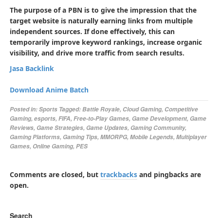
The purpose of a PBN is to give the impression that the
target website is naturally earning links from multiple
independent sources. If done effectively, this can
temporarily improve keyword rankings, increase organic
visibility, and drive more traffic from search results.
Jasa Backlink
Download Anime Batch
Posted in:
Sports
Tagged:
Battle Royale
,
Cloud Gaming
,
Competitive
Gaming
,
esports
,
FIFA
,
Free-to-Play Games
,
Game Development
,
Game
Reviews
,
Game Strategies
,
Game Updates
,
Gaming Community
,
Gaming Platforms
,
Gaming Tips
,
MMORPG
,
Mobile Legends
,
Multiplayer
Games
,
Online Gaming
,
PES
Comments are closed, but
trackbacks
and pingbacks are
open.
Search