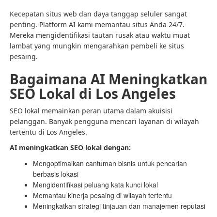
Kecepatan situs web dan daya tanggap seluler sangat
penting. Platform AI kami memantau situs Anda 24/7.
Mereka mengidentifikasi tautan rusak atau waktu muat
lambat yang mungkin mengarahkan pembeli ke situs
pesaing.
Bagaimana AI Meningkatkan
SEO Lokal di Los Angeles
SEO lokal memainkan peran utama dalam akuisisi
pelanggan. Banyak pengguna mencari layanan di wilayah
tertentu di Los Angeles.
AI meningkatkan SEO lokal dengan:
Mengoptimalkan cantuman bisnis untuk pencarian
berbasis lokasi
Mengidentifikasi peluang kata kunci lokal
Memantau kinerja pesaing di wilayah tertentu
Meningkatkan strategi tinjauan dan manajemen reputasi