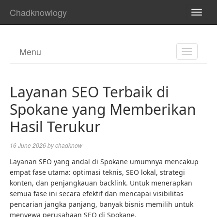
Chadknowlogy
TOGG
NAVI
Menu
TOGGL
NAVIGA
Layanan SEO Terbaik di
Spokane yang Memberikan
Hasil Terukur
16 June 2026
by
chadknow
Layanan SEO yang andal di Spokane umumnya mencakup
empat fase utama: optimasi teknis, SEO lokal, strategi
konten, dan penjangkauan backlink. Untuk menerapkan
semua fase ini secara efektif dan mencapai visibilitas
pencarian jangka panjang, banyak bisnis memilih untuk
menyewa perusahaan SEO di Spokane.