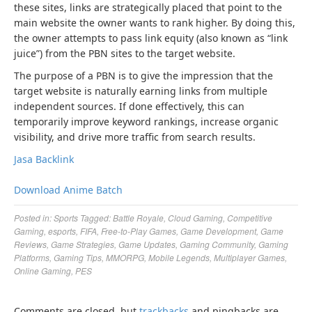
these sites, links are strategically placed that point to the
main website the owner wants to rank higher. By doing this,
the owner attempts to pass link equity (also known as “link
juice”) from the PBN sites to the target website.
The purpose of a PBN is to give the impression that the
target website is naturally earning links from multiple
independent sources. If done effectively, this can
temporarily improve keyword rankings, increase organic
visibility, and drive more traffic from search results.
Jasa Backlink
Download Anime Batch
Posted in:
Sports
Tagged:
Battle Royale
,
Cloud Gaming
,
Competitive
Gaming
,
esports
,
FIFA
,
Free-to-Play Games
,
Game Development
,
Game
Reviews
,
Game Strategies
,
Game Updates
,
Gaming Community
,
Gaming
Platforms
,
Gaming Tips
,
MMORPG
,
Mobile Legends
,
Multiplayer Games
,
Online Gaming
,
PES
Comments are closed, but
trackbacks
and pingbacks are