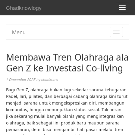
Chadknowlogy
TOGG
NAVI
Menu
TOGGL
NAVIGA
Membawa Tren Olahraga ala
Gen Z ke Investasi Co-living
1 December 2025
by
chadknow
Bagi Gen Z, olahraga bukan lagi sekedar sarana kebugaran.
Padel, lari, pilates, dan berbagai cabang olahraga kini turut
menjadi sarana untuk mengekspresikan diri, membangun
komunitas, hingga menunjukkan status sosial. Tak heran
jika sekarang mulai banyak bisnis yang mengintegrasikan
olahraga, baik sebagai lini produk baru maupun sarana
pemasaran, demi bisa mengambil hati pasar melalui tren