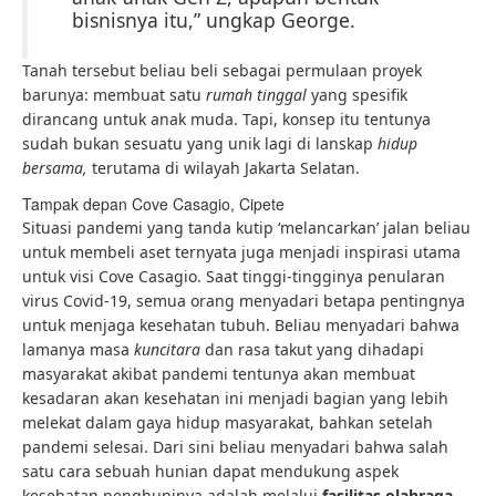
bisnisnya itu,” ungkap George.
Tanah tersebut beliau beli sebagai permulaan proyek
barunya: membuat satu
rumah tinggal
yang spesifik
dirancang untuk anak muda. Tapi, konsep itu tentunya
sudah bukan sesuatu yang unik lagi di lanskap
hidup
bersama,
terutama di wilayah Jakarta Selatan.
Tampak depan Cove Casagio, Cipete
Situasi pandemi yang tanda kutip ‘melancarkan’ jalan beliau
untuk membeli aset ternyata juga menjadi inspirasi utama
untuk visi Cove Casagio. Saat tinggi-tingginya penularan
virus Covid-19, semua orang menyadari betapa pentingnya
untuk menjaga kesehatan tubuh. Beliau menyadari bahwa
lamanya masa
kuncitara
dan rasa takut yang dihadapi
masyarakat akibat pandemi tentunya akan membuat
kesadaran akan kesehatan ini menjadi bagian yang lebih
melekat dalam gaya hidup masyarakat, bahkan setelah
pandemi selesai. Dari sini beliau menyadari bahwa salah
satu cara sebuah hunian dapat mendukung aspek
kesehatan penghuninya adalah melalui
fasilitas olahraga