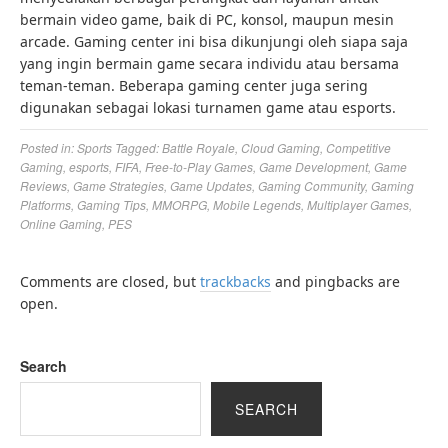
bermain video game, baik di PC, konsol, maupun mesin
arcade. Gaming center ini bisa dikunjungi oleh siapa saja
yang ingin bermain game secara individu atau bersama
teman-teman. Beberapa gaming center juga sering
digunakan sebagai lokasi turnamen game atau esports.
Posted in:
Sports
Tagged:
Battle Royale
,
Cloud Gaming
,
Competitive
Gaming
,
esports
,
FIFA
,
Free-to-Play Games
,
Game Development
,
Game
Reviews
,
Game Strategies
,
Game Updates
,
Gaming Community
,
Gaming
Platforms
,
Gaming Tips
,
MMORPG
,
Mobile Legends
,
Multiplayer Games
,
Online Gaming
,
PES
Comments are closed, but
trackbacks
and pingbacks are
open.
Search
SEARCH