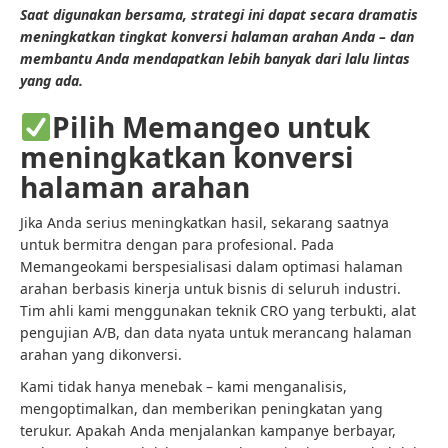
Saat digunakan bersama, strategi ini dapat secara dramatis
meningkatkan tingkat konversi halaman arahan Anda – dan
membantu Anda mendapatkan lebih banyak dari lalu lintas
yang ada.
Pilih Memangeo untuk
meningkatkan konversi
halaman arahan
Jika Anda serius meningkatkan hasil, sekarang saatnya
untuk bermitra dengan para profesional. Pada
Memangeo
kami berspesialisasi dalam optimasi halaman
arahan berbasis kinerja untuk bisnis di seluruh industri.
Tim ahli kami menggunakan teknik CRO yang terbukti, alat
pengujian A/B, dan data nyata untuk merancang halaman
arahan yang dikonversi.
Kami tidak hanya menebak – kami menganalisis,
mengoptimalkan, dan memberikan peningkatan yang
terukur. Apakah Anda menjalankan kampanye berbayar,