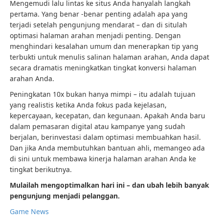
Mengemudi lalu lintas ke situs Anda hanyalah langkah
pertama. Yang benar -benar penting adalah apa yang
terjadi setelah pengunjung mendarat – dan di situlah
optimasi halaman arahan menjadi penting. Dengan
menghindari kesalahan umum dan menerapkan tip yang
terbukti untuk menulis salinan halaman arahan, Anda dapat
secara dramatis meningkatkan tingkat konversi halaman
arahan Anda.
Peningkatan 10x bukan hanya mimpi – itu adalah tujuan
yang realistis ketika Anda fokus pada kejelasan,
kepercayaan, kecepatan, dan kegunaan. Apakah Anda baru
dalam pemasaran digital atau kampanye yang sudah
berjalan, berinvestasi dalam optimasi membuahkan hasil.
Dan jika Anda membutuhkan bantuan ahli, memangeo ada
di sini untuk membawa kinerja halaman arahan Anda ke
tingkat berikutnya.
Mulailah mengoptimalkan hari ini – dan ubah lebih banyak
pengunjung menjadi pelanggan.
Game News