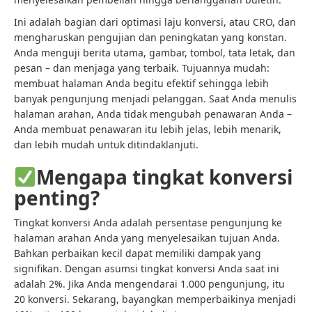
Ini adalah bagian dari optimasi laju konversi, atau CRO, dan
mengharuskan pengujian dan peningkatan yang konstan.
Anda menguji berita utama, gambar, tombol, tata letak, dan
pesan – dan menjaga yang terbaik. Tujuannya mudah:
membuat halaman Anda begitu efektif sehingga lebih
banyak pengunjung menjadi pelanggan. Saat Anda menulis
halaman arahan, Anda tidak mengubah penawaran Anda –
Anda membuat penawaran itu lebih jelas, lebih menarik,
dan lebih mudah untuk ditindaklanjuti.
Mengapa tingkat konversi
penting?
Tingkat konversi Anda adalah persentase pengunjung ke
halaman arahan Anda yang menyelesaikan tujuan Anda.
Bahkan perbaikan kecil dapat memiliki dampak yang
signifikan. Dengan asumsi tingkat konversi Anda saat ini
adalah 2%. Jika Anda mengendarai 1.000 pengunjung, itu
20 konversi. Sekarang, bayangkan memperbaikinya menjadi