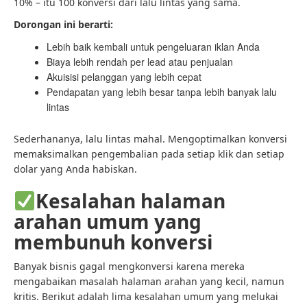
10% – itu 100 konversi dari lalu lintas yang sama.
Dorongan ini berarti:
Lebih baik kembali untuk pengeluaran iklan Anda
Biaya lebih rendah per lead atau penjualan
Akuisisi pelanggan yang lebih cepat
Pendapatan yang lebih besar tanpa lebih banyak lalu
lintas
Sederhananya, lalu lintas mahal. Mengoptimalkan konversi
memaksimalkan pengembalian pada setiap klik dan setiap
dolar yang Anda habiskan.
Kesalahan halaman
arahan umum yang
membunuh konversi
Banyak bisnis gagal mengkonversi karena mereka
mengabaikan masalah halaman arahan yang kecil, namun
kritis. Berikut adalah lima kesalahan umum yang melukai