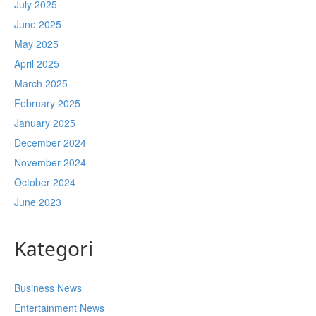
July 2025
June 2025
May 2025
April 2025
March 2025
February 2025
January 2025
December 2024
November 2024
October 2024
June 2023
Kategori
Business News
Entertainment News