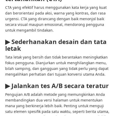
CTA yang efektif harus menggunakan kata kerja yang kuat
dan berorientasi pada aksi, warna yang kontras, dan rasa
urgensi. CTA yang dirancang dengan baik menonjol baik
secara visual maupun emosional, mendorong pengguna
untuk mengambil tindakan.
▶
Sederhanakan desain dan tata
letak
Tata letak yang bersih dan tidak berantakan meningkatkan
fokus pengguna. Dianjurkan untuk menghilangkan menu,
bilah samping, dan gangguan yang tidak perlu yang dapat
mengalihkan perhatian dari tujuan konversi utama Anda.
▶
Jalankan tes A/B secara teratur
Pengujian A/B adalah metode yang memungkinkan Anda
membandingkan dua versi halaman untuk menentukan
mana yang berkinerja lebih baik. Penting untuk menguji
satu elemen spesifik pada satu waktu, seperti berita utama,