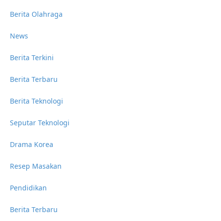
Berita Olahraga
News
Berita Terkini
Berita Terbaru
Berita Teknologi
Seputar Teknologi
Drama Korea
Resep Masakan
Pendidikan
Berita Terbaru