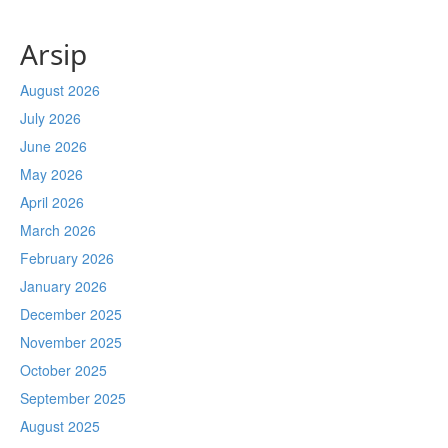
Arsip
August 2026
July 2026
June 2026
May 2026
April 2026
March 2026
February 2026
January 2026
December 2025
November 2025
October 2025
September 2025
August 2025