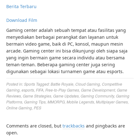
Berita Terbaru
Download Film
Gaming center adalah sebuah tempat atau fasilitas yang
menyediakan berbagai perangkat dan layanan untuk
bermain video game, baik di PC, konsol, maupun mesin
arcade. Gaming center ini bisa dikunjungi oleh siapa saja
yang ingin bermain game secara individu atau bersama
teman-teman. Beberapa gaming center juga sering
digunakan sebagai lokasi turnamen game atau esports.
Posted in:
Sports
Tagged:
Battle Royale
,
Cloud Gaming
,
Competitive
Gaming
,
esports
,
FIFA
,
Free-to-Play Games
,
Game Development
,
Game
Reviews
,
Game Strategies
,
Game Updates
,
Gaming Community
,
Gaming
Platforms
,
Gaming Tips
,
MMORPG
,
Mobile Legends
,
Multiplayer Games
,
Online Gaming
,
PES
Comments are closed, but
trackbacks
and pingbacks are
open.