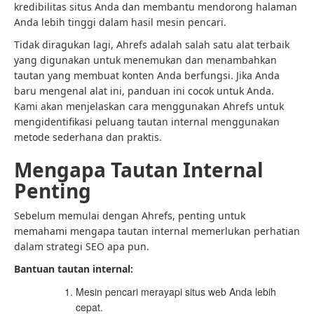
kredibilitas situs Anda dan membantu mendorong halaman
Anda lebih tinggi dalam hasil mesin pencari.
Tidak diragukan lagi, Ahrefs adalah salah satu alat terbaik
yang digunakan untuk menemukan dan menambahkan
tautan yang membuat konten Anda berfungsi. Jika Anda
baru mengenal alat ini, panduan ini cocok untuk Anda.
Kami akan menjelaskan cara menggunakan Ahrefs untuk
mengidentifikasi peluang tautan internal menggunakan
metode sederhana dan praktis.
Mengapa Tautan Internal
Penting
Sebelum memulai dengan Ahrefs, penting untuk
memahami mengapa tautan internal memerlukan perhatian
dalam strategi SEO apa pun.
Bantuan tautan internal:
Mesin pencari merayapi situs web Anda lebih
cepat.