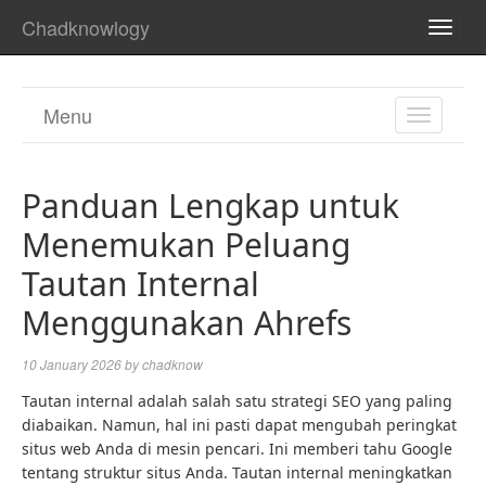
Chadknowlogy
TOGG
NAVI
Menu
TOGGL
NAVIGA
Panduan Lengkap untuk
Menemukan Peluang
Tautan Internal
Menggunakan Ahrefs
10 January 2026
by
chadknow
Tautan internal adalah salah satu strategi SEO yang paling
diabaikan. Namun, hal ini pasti dapat mengubah peringkat
situs web Anda di mesin pencari. Ini memberi tahu Google
tentang struktur situs Anda. Tautan internal meningkatkan