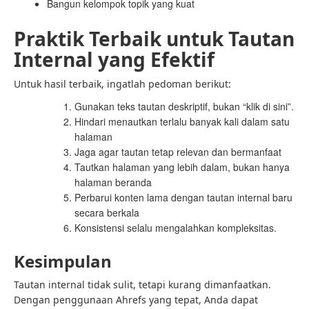
Bangun kelompok topik yang kuat
Praktik Terbaik untuk Tautan
Internal yang Efektif
Untuk hasil terbaik, ingatlah pedoman berikut:
Gunakan teks tautan deskriptif, bukan “klik di sini”.
Hindari menautkan terlalu banyak kali dalam satu
halaman
Jaga agar tautan tetap relevan dan bermanfaat
Tautkan halaman yang lebih dalam, bukan hanya
halaman beranda
Perbarui konten lama dengan tautan internal baru
secara berkala
Konsistensi selalu mengalahkan kompleksitas.
Kesimpulan
Tautan internal tidak sulit, tetapi kurang dimanfaatkan.
Dengan penggunaan Ahrefs yang tepat, Anda dapat