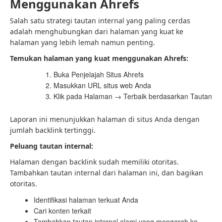
Menggunakan Ahrefs
Salah satu strategi tautan internal yang paling cerdas
adalah menghubungkan dari halaman yang kuat ke
halaman yang lebih lemah namun penting.
Temukan halaman yang kuat menggunakan Ahrefs:
Buka Penjelajah Situs Ahrefs
Masukkan URL situs web Anda
Klik pada Halaman → Terbaik berdasarkan Tautan
Laporan ini menunjukkan halaman di situs Anda dengan
jumlah backlink tertinggi.
Peluang tautan internal:
Halaman dengan backlink sudah memiliki otoritas.
Tambahkan tautan internal dari halaman ini, dan bagikan
otoritas.
Identifikasi halaman terkuat Anda
Cari konten terkait
Tambahkan tautan internal alami yang mengarah ke