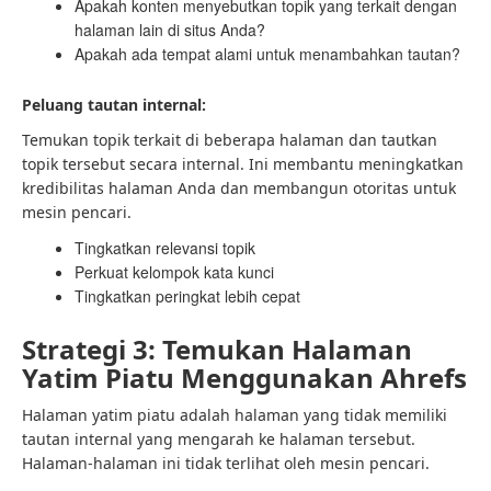
Apakah konten menyebutkan topik yang terkait dengan
halaman lain di situs Anda?
Apakah ada tempat alami untuk menambahkan tautan?
Peluang tautan internal:
Temukan topik terkait di beberapa halaman dan tautkan
topik tersebut secara internal. Ini membantu meningkatkan
kredibilitas halaman Anda dan membangun otoritas untuk
mesin pencari.
Tingkatkan relevansi topik
Perkuat kelompok kata kunci
Tingkatkan peringkat lebih cepat
Strategi 3: Temukan Halaman
Yatim Piatu Menggunakan Ahrefs
Halaman yatim piatu adalah halaman yang tidak memiliki
tautan internal yang mengarah ke halaman tersebut.
Halaman-halaman ini tidak terlihat oleh mesin pencari.