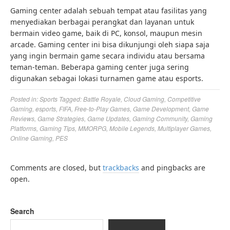
Gaming center adalah sebuah tempat atau fasilitas yang
menyediakan berbagai perangkat dan layanan untuk
bermain video game, baik di PC, konsol, maupun mesin
arcade. Gaming center ini bisa dikunjungi oleh siapa saja
yang ingin bermain game secara individu atau bersama
teman-teman. Beberapa gaming center juga sering
digunakan sebagai lokasi turnamen game atau esports.
Posted in:
Sports
Tagged:
Battle Royale
,
Cloud Gaming
,
Competitive
Gaming
,
esports
,
FIFA
,
Free-to-Play Games
,
Game Development
,
Game
Reviews
,
Game Strategies
,
Game Updates
,
Gaming Community
,
Gaming
Platforms
,
Gaming Tips
,
MMORPG
,
Mobile Legends
,
Multiplayer Games
,
Online Gaming
,
PES
Comments are closed, but
trackbacks
and pingbacks are
open.
Search