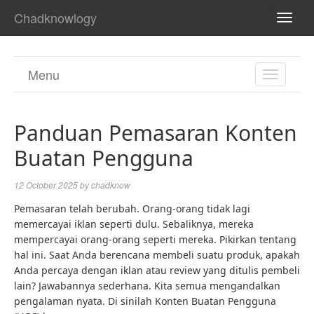
Chadknowlogy
TOGG
NAVI
Menu
TOGGL
NAVIGA
Panduan Pemasaran Konten
Buatan Pengguna
12 October 2025
by
chadknow
Pemasaran telah berubah. Orang-orang tidak lagi
memercayai iklan seperti dulu. Sebaliknya, mereka
mempercayai orang-orang seperti mereka. Pikirkan tentang
hal ini. Saat Anda berencana membeli suatu produk, apakah
Anda percaya dengan iklan atau review yang ditulis pembeli
lain? Jawabannya sederhana. Kita semua mengandalkan
pengalaman nyata. Di sinilah Konten Buatan Pengguna