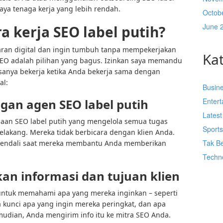
aya tenaga kerja yang lebih rendah.
Octob
June 
 kerja SEO label putih?
ran digital dan ingin tumbuh tanpa mempekerjakan
Ka
SEO adalah pilihan yang bagus. Izinkan saya memandu
sanya bekerja ketika Anda bekerja sama dengan
al:
Busin
gan agen SEO label putih
Enter
Lates
aan SEO label putih yang mengelola semua tugas
Sport
belakang. Mereka tidak berbicara dengan klien Anda.
Tak Be
kendali saat mereka membantu Anda memberikan
Techn
 informasi dan tujuan klien
untuk memahami apa yang mereka inginkan – seperti
a kunci apa yang ingin mereka peringkat, dan apa
udian, Anda mengirim info itu ke mitra SEO Anda.