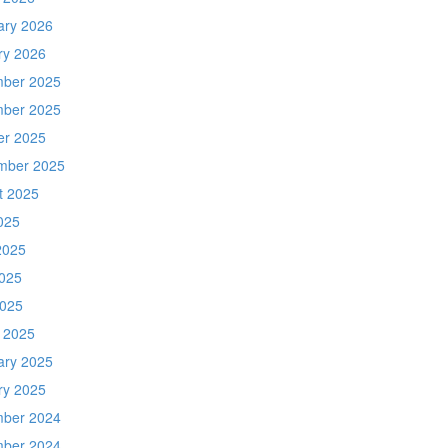
ary 2026
ry 2026
ber 2025
ber 2025
er 2025
mber 2025
t 2025
025
2025
025
2025
 2025
ary 2025
ry 2025
ber 2024
ber 2024