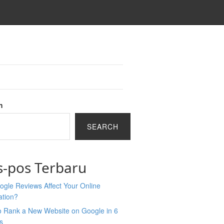
h
SEARCH
s-pos Terbaru
gle Reviews Affect Your Online
ation?
o Rank a New Website on Google in 6
s