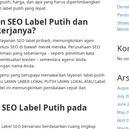
l putih, harga, dan apa yang harus dipertimbangkan
Denta
 label putih yang tepat.
Pandu
n SEO Label Putih dan
Strate
kerjanya?
Memba
i layanan SEO label pribadi, memungkinkan agen
Ko
olusi SEO di bawah merek mereka. Perusahaan SEO
imasi yang sebenarnya – seperti penelitian kata
No co
pembuatan konten – sementara agensi Anda
dengan nama Anda.
Ars
agensi yang berupaya menawarkan layanan label putih
 itu LAYAN LABER LOKAL PUTIH LAYAN LOKAL ATAU Label
del ini memungkinkan penskalaan cepat dan
Augus
July 2
June 
SEO Label Putih pada
May 2
April 
 Label SEO bervariasi berdasarkan ruang lingkup
March