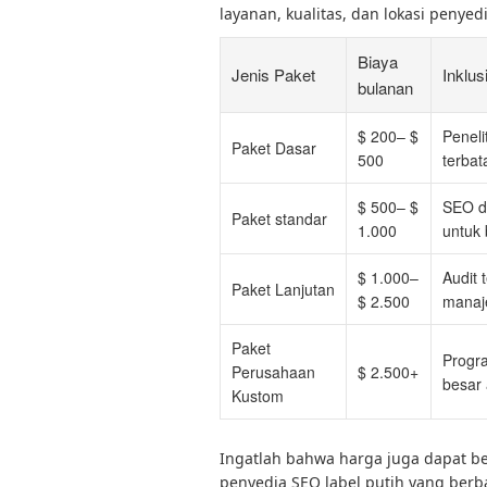
layanan, kualitas, dan lokasi penye
Biaya
Jenis Paket
Inklus
bulanan
$ 200– $
Peneli
Paket Dasar
500
terbat
$ 500– $
SEO di
Paket standar
1.000
untuk 
$ 1.000–
Audit 
Paket Lanjutan
$ 2.500
manaj
Paket
Progr
Perusahaan
$ 2.500+
besar 
Kustom
Ingatlah bahwa harga juga dapat b
penyedia SEO label putih yang berb