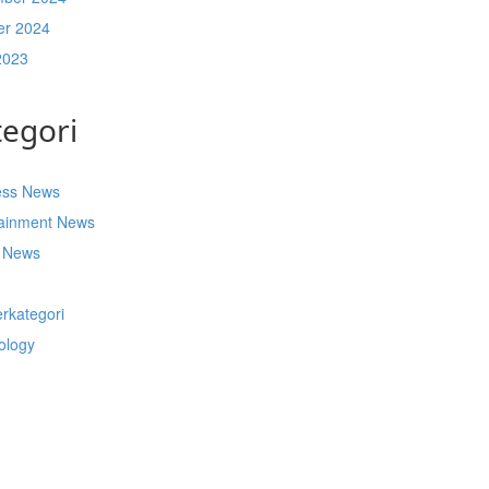
er 2024
2023
tegori
ess News
tainment News
t News
s
rkategori
ology