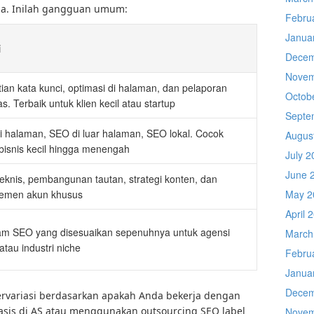
dia. Inilah gangguan umum:
Febru
Janua
i
Decem
Novem
tian kata kunci, optimasi di halaman, dan pelaporan
Octob
as. Terbaik untuk klien kecil atau startup
Septe
 halaman, SEO di luar halaman, SEO lokal. Cocok
Augus
bisnis kecil hingga menengah
July 2
June 
teknis, pembangunan tautan, strategi konten, dan
emen akun khusus
May 2
April 
am SEO yang disesuaikan sepenuhnya untuk agensi
March
atau industri niche
Febru
Janua
Decem
ervariasi berdasarkan apakah Anda bekerja dengan
asis di AS atau menggunakan outsourcing SEO label
Novem