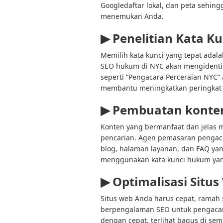
Google
daftar lokal, dan peta sehi
menemukan Anda.
▶
Penelitian Kata K
Memilih kata kunci yang tepat adal
SEO hukum di NYC akan mengidentifi
seperti “Pengacara Perceraian NYC”
membantu meningkatkan peringkat
▶
Pembuatan konten
Konten yang bermanfaat dan jelas
pencarian. Agen pemasaran pengaca
blog, halaman layanan, dan FAQ ya
menggunakan kata kunci hukum yan
▶
Optimalisasi Situs
Situs web Anda harus cepat, ramah
berpengalaman
SEO untuk pengaca
dengan cepat, terlihat bagus di sem