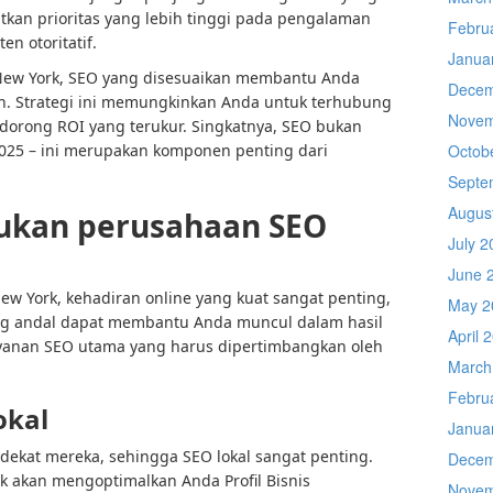
an prioritas yang lebih tinggi pada pengalaman
Febru
en otoritatif.
Janua
ew York, SEO yang disesuaikan membantu Anda
Decem
h. Strategi ini memungkinkan Anda untuk terhubung
Novem
dorong ROI yang terukur. Singkatnya, SEO bukan
025 – ini merupakan komponen penting dari
Octob
Septe
Augus
kukan perusahaan SEO
July 2
June 
w York, kehadiran online yang kuat sangat penting,
May 2
g andal dapat membantu Anda muncul dalam hasil
April 
ayanan SEO utama yang harus dipertimbangkan oleh
March
Febru
okal
Janua
dekat mereka, sehingga SEO lokal sangat penting.
Decem
rk akan mengoptimalkan Anda
Profil Bisnis
Novem