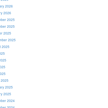
ary 2026
ry 2026
ber 2025
ber 2025
er 2025
mber 2025
t 2025
025
2025
025
2025
 2025
ary 2025
ry 2025
ber 2024
ber 2024