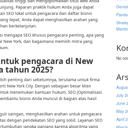
ualitas tinggi dan mengoptimalkan situs web Anda
Denta
unjung. Paparan praktik hukum Anda juga dapat
n SEO lokal untuk pengacara dan daftar bisnis
Pandu
yang tepat, Anda dapat menghasilkan arahan yang
Strate
han berkelanjutan.
Memba
rasi mengapa SEO khusus pengacara penting, apa yang
al New York, dan bagaimana memilih mitra yang
Ko
ukum.
No co
ntuk pengacara di New
a tahun 2025?
Ars
 lebih penting dari sebelumnya, terutama untuk firma
rti New York City. Dengan sebagian besar klien
Augus
i untuk menemukan bantuan hukum, SEO (
Optimalisasi
July 2
 membantu bisnis Anda muncul di bagian atas hasil
June 
May 2
li saingan, menghasilkan arahan untuk pengacara
April 
tas dengan pendekatan SEO yang solid. Layanan SEO
pertumbuhan jangka panjang karena algoritma yang
March