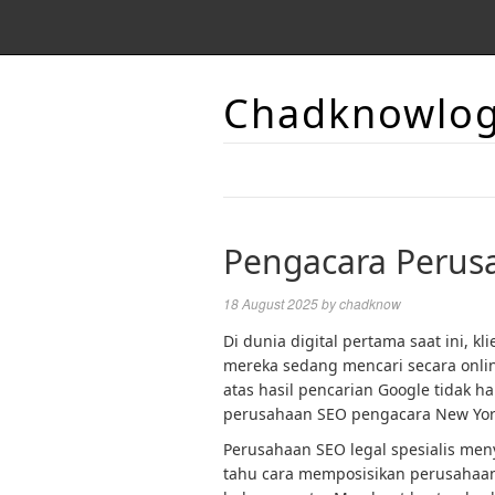
Chadknowlo
Pengacara Perus
18 August 2025
by
chadknow
Di dunia digital pertama saat ini, k
mereka sedang mencari secara onlin
atas hasil pencarian Google tidak h
perusahaan SEO pengacara New Yor
Perusahaan SEO legal spesialis men
tahu cara memposisikan perusahaan