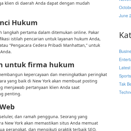
ngga klien di daerah Anda dapat dengan mudah
Octob
June 
unci Hukum
Ka
ah langkah pertama dalam ditemukan online. Pakar
kasi istilah pencarian untuk layanan hukum Anda,
 atau “Pengacara Cedera Pribadi Manhattan,” untuk
Busin
 Anda.
Enter
 untuk firma hukum
Lates
 membangun kepercayaan dan meningkatkan peringkat
Sport
ra yang baik di New York akan membuat posting
Tak Be
ng menjawab pertanyaan klien Anda saat
Techn
g penting.
 Web
 seluler, dan ramah pengguna. Seorang yang
ra
New York akan memastikan situs Anda memuat
ua perangkat, dan mengikuti praktik terbaik SEO.