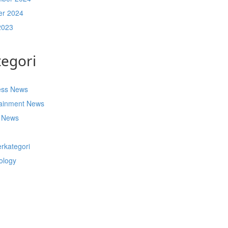
er 2024
2023
tegori
ess News
tainment News
t News
s
rkategori
ology