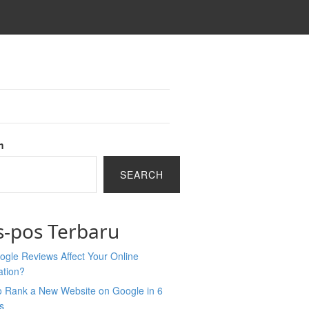
h
SEARCH
s-pos Terbaru
gle Reviews Affect Your Online
ation?
o Rank a New Website on Google in 6
s