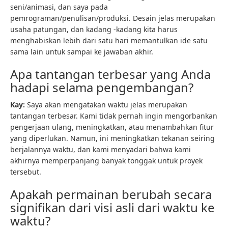
seni/animasi, dan saya pada
pemrograman/penulisan/produksi. Desain jelas merupakan
usaha patungan, dan kadang -kadang kita harus
menghabiskan lebih dari satu hari memantulkan ide satu
sama lain untuk sampai ke jawaban akhir.
Apa tantangan terbesar yang Anda
hadapi selama pengembangan?
Kay:
Saya akan mengatakan waktu jelas merupakan
tantangan terbesar. Kami tidak pernah ingin mengorbankan
pengerjaan ulang, meningkatkan, atau menambahkan fitur
yang diperlukan. Namun, ini meningkatkan tekanan seiring
berjalannya waktu, dan kami menyadari bahwa kami
akhirnya memperpanjang banyak tonggak untuk proyek
tersebut.
Apakah permainan berubah secara
signifikan dari visi asli dari waktu ke
waktu?