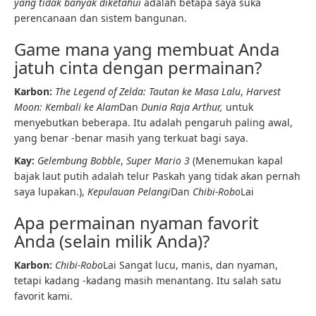
yang tidak banyak diketahui
adalah betapa saya suka
perencanaan dan sistem bangunan.
Game mana yang membuat Anda
jatuh cinta dengan permainan?
Karbon:
The Legend of Zelda: Tautan ke Masa Lalu
,
Harvest
Moon: Kembali ke Alam
Dan
Dunia Raja Arthur,
untuk
menyebutkan beberapa. Itu adalah pengaruh paling awal,
yang benar -benar masih yang terkuat bagi saya.
Kay:
Gelembung Bobble
,
Super Mario 3
(Menemukan kapal
bajak laut putih adalah telur Paskah yang tidak akan pernah
saya lupakan.),
Kepulauan Pelangi
Dan
Chibi-Robo
Lai
Apa permainan nyaman favorit
Anda (selain milik Anda)?
Karbon:
Chibi-Robo
Lai Sangat lucu, manis, dan nyaman,
tetapi kadang -kadang masih menantang. Itu salah satu
favorit kami.