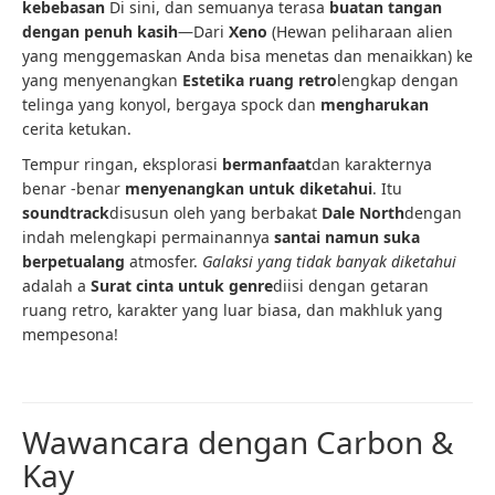
kebebasan
Di sini, dan semuanya terasa
buatan tangan
dengan penuh kasih
—Dari
Xeno
(Hewan peliharaan alien
yang menggemaskan Anda bisa menetas dan menaikkan) ke
yang menyenangkan
Estetika ruang retro
lengkap dengan
telinga yang konyol, bergaya spock dan
mengharukan
cerita ketukan.
Tempur ringan, eksplorasi
bermanfaat
dan karakternya
benar -benar
menyenangkan untuk diketahui
. Itu
soundtrack
disusun oleh yang berbakat
Dale North
dengan
indah melengkapi permainannya
santai namun suka
berpetualang
atmosfer.
Galaksi yang tidak banyak diketahui
adalah a
Surat cinta untuk genre
diisi dengan getaran
ruang retro, karakter yang luar biasa, dan makhluk yang
mempesona!
Wawancara dengan Carbon &
Kay