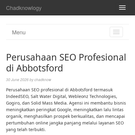
Chadknowlogy
TOGG
NAVI
Menu
TOGGL
NAVIGA
Perusahaan SEO Profesional
di Abbotsford
30 June 2026
by
chadknow
Perusahaan SEO profesional di Abbotsford termasuk
IndeedSEO, Salt Water Digital, Webleonz Technologies,
Gogiro, dan Solid Mass Media. Agensi ini membantu bisnis
meningkatkan peringkat Google, meningkatkan lalu lintas
organik, menghasilkan prospek berkualitas, dan mencapai
pertumbuhan online jangka panjang melalui layanan SEO
yang telah terbukti.