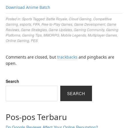
Download Anime Batch
Posted in:
Sports
Tagged:
Battle Royale
,
Cloud Gaming
,
Competitive
Gaming
,
esports
,
FIFA
,
Free-to-Play Games
,
Game Development
,
Game
Reviews
,
Game Strategies
,
Game Updates
,
Gaming Community
,
Gaming
Platforms
,
Gaming Tips
,
MMORPG
,
Mobile Legends
,
Multiplayer Games
,
Online Gaming
,
PES
Comments are closed, but
trackbacks
and pingbacks are
open.
Search
SEARCH
Pos-pos Terbaru
Do Google Reviews Affect Your Online Reputation?