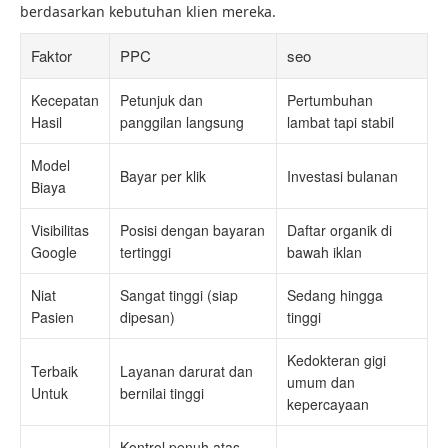
berdasarkan kebutuhan klien mereka.
Faktor
PPC
seo
Kecepatan
Petunjuk dan
Pertumbuhan
Hasil
panggilan langsung
lambat tapi stabil
Model
Bayar per klik
Investasi bulanan
Biaya
Visibilitas
Posisi dengan bayaran
Daftar organik di
Google
tertinggi
bawah iklan
Niat
Sangat tinggi (siap
Sedang hingga
Pasien
dipesan)
tinggi
Kedokteran gigi
Terbaik
Layanan darurat dan
umum dan
Untuk
bernilai tinggi
kepercayaan
Kontrol penuh atas