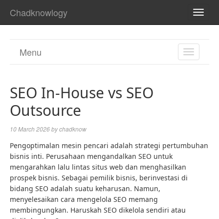
Chadknowlogy
TOGG
NAVI
Menu
TOGGL
NAVIGA
SEO In-House vs SEO
Outsource
10 March 2026
by
chadknow
Pengoptimalan mesin pencari adalah strategi pertumbuhan
bisnis inti. Perusahaan mengandalkan SEO untuk
mengarahkan lalu lintas situs web dan menghasilkan
prospek bisnis. Sebagai pemilik bisnis, berinvestasi di
bidang SEO adalah suatu keharusan. Namun,
menyelesaikan cara mengelola SEO memang
membingungkan. Haruskah SEO dikelola sendiri atau