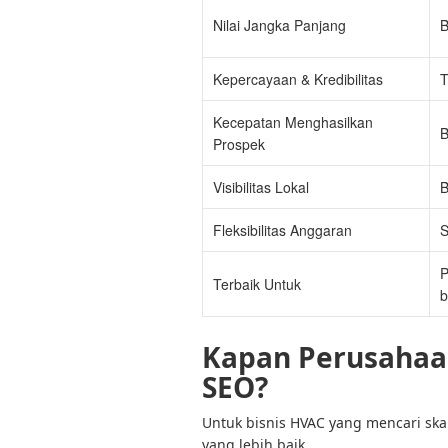
Nilai Jangka Panjang
B
Kepercayaan & Kredibilitas
T
Kecepatan Menghasilkan
B
Prospek
Visibilitas Lokal
B
Fleksibilitas Anggaran
P
Terbaik Untuk
b
Kapan Perusahaa
SEO?
Untuk bisnis HVAC yang mencari skal
yang lebih baik.