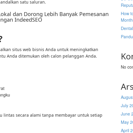
andalkan satu saluran.
Reput
C Lokal dan Dorong Lebih Banyak Pemesanan
How t
ngan IndeedSEO
Month
Denta
?
Pandu
lkan situs web bisnis Anda untuk meningkatkan
Ko
ntu Anda ditemukan oleh calon pelanggan Anda.
No co
Ars
rat
ungku
Augus
July 2
June 
 lintas secara alami tanpa membayar untuk setiap
May 2
April 