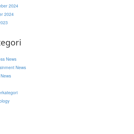
ber 2024
er 2024
2023
tegori
ess News
tainment News
t News
s
rkategori
ology