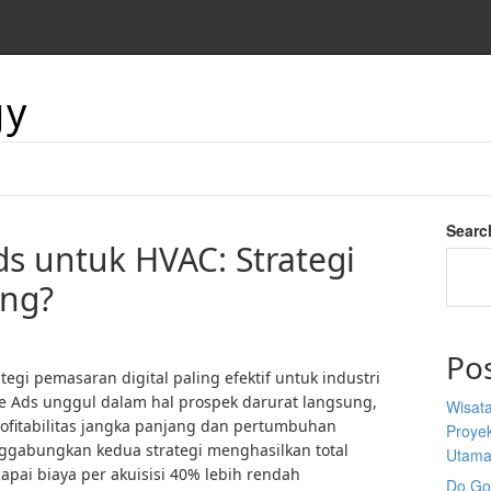
gy
Searc
ds untuk HVAC: Strategi
ng?
Po
egi pemasaran digital paling efektif untuk industri
e Ads unggul dalam hal prospek darurat langsung,
Wisata
ofitabilitas jangka panjang dan pertumbuhan
Proyek
ggabungkan kedua strategi menghasilkan total
Utam
pai biaya per akuisisi 40% lebih rendah
Do Goo