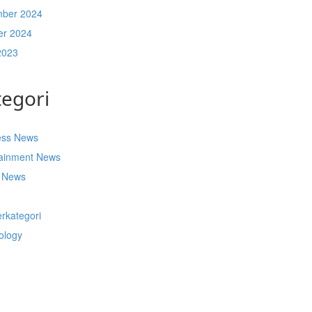
ber 2024
er 2024
2023
tegori
ess News
tainment News
t News
s
rkategori
ology