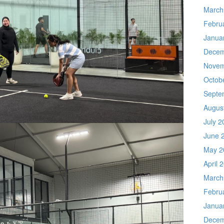
March
Febru
Janua
Decem
Novem
Octob
Septe
Augus
July 2
June 
May 2
April 
March
Febru
Janua
Decem