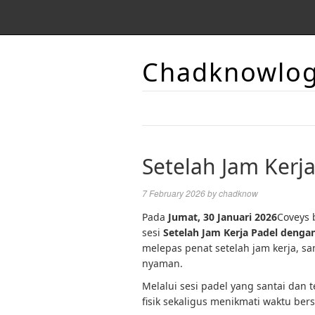
Chadknowlo
Setelah Jam Kerj
7 February 2026
by
chadknow
Pada
Jumat, 30 Januari 2026
Coveys 
sesi
Setelah Jam Kerja Padel denga
melepas penat setelah jam kerja, sa
nyaman.
Melalui sesi padel yang santai dan t
fisik sekaligus menikmati waktu b