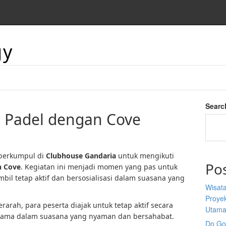
gy
Searc
a Padel dengan Cove
berkumpul di
Clubhouse Gandaria
untuk mengikuti
Po
n Cove
. Kegiatan ini menjadi momen yang pas untuk
mbil tetap aktif dan bersosialisasi dalam suasana yang
Wisata
Proyek
erarah, para peserta diajak untuk tetap aktif secara
Utam
ersama dalam suasana yang nyaman dan bersahabat.
Do Goo