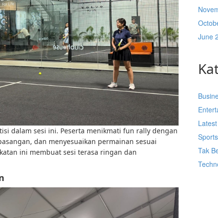
Novem
Octob
June 
Ka
Busin
Enter
Lates
si dalam sesi ini. Peserta menikmati fun rally dengan
Sport
i pasangan, dan menyesuaikan permainan sesuai
Tak Be
tan ini membuat sesi terasa ringan dan
Techn
n