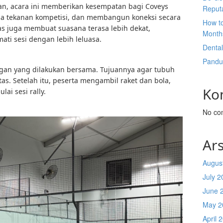
an, acara ini memberikan kesempatan bagi Coveys
Reput
pa tekanan kompetisi, dan membangun koneksi secara
How t
as juga membuat suasana terasa lebih dekat,
Month
ati sesi dengan lebih leluasa.
Denta
Pandu
gan yang dilakukan bersama. Tujuannya agar tubuh
itas. Setelah itu, peserta mengambil raket dan bola,
Ko
ai sesi rally.
No co
Ars
Augus
July 2
June 
May 2
April 