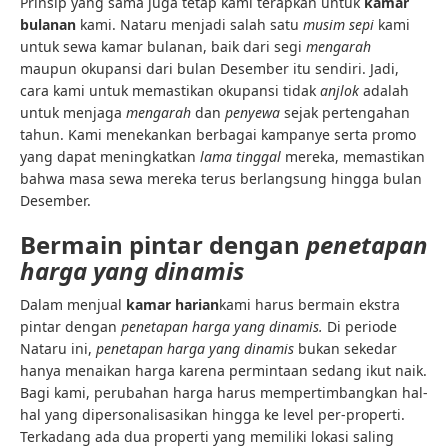
Prinsip yang sama juga tetap kami terapkan untuk
kamar
bulanan
kami. Nataru menjadi salah satu
musim sepi
kami
untuk sewa kamar bulanan, baik dari segi
mengarah
maupun okupansi dari bulan Desember itu sendiri. Jadi,
cara kami untuk memastikan okupansi tidak
anjlok
adalah
untuk menjaga
mengarah
dan
penyewa
sejak pertengahan
tahun. Kami menekankan berbagai kampanye serta promo
yang dapat meningkatkan
lama tinggal
mereka, memastikan
bahwa masa sewa mereka terus berlangsung hingga bulan
Desember.
Bermain pintar dengan
penetapan
harga yang dinamis
Dalam menjual
kamar harian
kami harus bermain ekstra
pintar dengan
penetapan harga yang dinamis.
Di periode
Nataru ini,
penetapan harga yang dinamis
bukan sekedar
hanya menaikan harga karena permintaan sedang ikut naik.
Bagi kami, perubahan harga harus mempertimbangkan hal-
hal yang dipersonalisasikan hingga ke level per-properti.
Terkadang ada dua properti yang memiliki lokasi saling