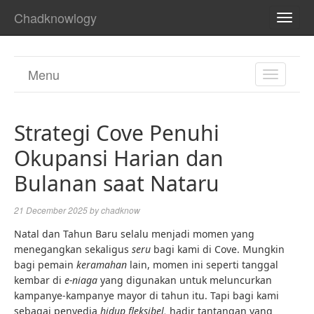
Chadknowlogy
TOGG
NAVI
Menu
TOGGL
NAVIGA
Strategi Cove Penuhi
Okupansi Harian dan
Bulanan saat Nataru
21 December 2025
by
chadknow
Natal dan Tahun Baru selalu menjadi momen yang
menegangkan sekaligus
seru
bagi kami di Cove. Mungkin
bagi pemain
keramahan
lain, momen ini seperti tanggal
kembar di
e-niaga
yang digunakan untuk meluncurkan
kampanye-kampanye mayor di tahun itu. Tapi bagi kami
sebagai penyedia
hidup fleksibel,
hadir tantangan yang