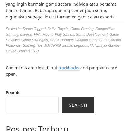
yang ingin bermain game secara individu atau bersama
teman-teman. Beberapa gaming center juga sering
digunakan sebagai lokasi turnamen game atau esports.
Posted in:
Sports
Tagged:
Battle Royale
,
Cloud Gaming
,
Competitive
Gaming
,
esports
,
FIFA
,
Free-to-Play Games
,
Game Development
,
Game
Reviews
,
Game Strategies
,
Game Updates
,
Gaming Community
,
Gaming
Platforms
,
Gaming Tips
,
MMORPG
,
Mobile Legends
,
Multiplayer Games
,
Online Gaming
,
PES
Comments are closed, but
trackbacks
and pingbacks are
open.
Search
SEARCH
Pos-pos Terbaru