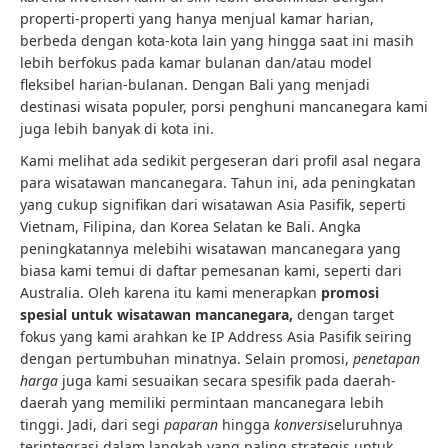
properti-properti yang hanya menjual kamar harian,
berbeda dengan kota-kota lain yang hingga saat ini masih
lebih berfokus pada kamar bulanan dan/atau model
fleksibel harian-bulanan. Dengan Bali yang menjadi
destinasi wisata populer, porsi penghuni mancanegara kami
juga lebih banyak di kota ini.
Kami melihat ada sedikit pergeseran dari profil asal negara
para wisatawan mancanegara. Tahun ini, ada peningkatan
yang cukup signifikan dari wisatawan Asia Pasifik, seperti
Vietnam, Filipina, dan Korea Selatan ke Bali. Angka
peningkatannya melebihi wisatawan mancanegara yang
biasa kami temui di daftar pemesanan kami, seperti dari
Australia. Oleh karena itu kami menerapkan
promosi
spesial untuk wisatawan mancanegara,
dengan target
fokus yang kami arahkan ke IP Address Asia Pasifik seiring
dengan pertumbuhan minatnya. Selain promosi,
penetapan
harga
juga kami sesuaikan secara spesifik pada daerah-
daerah yang memiliki permintaan mancanegara lebih
tinggi. Jadi, dari segi
paparan
hingga
konversi
seluruhnya
terintegrasi dalam langkah yang paling strategis untuk