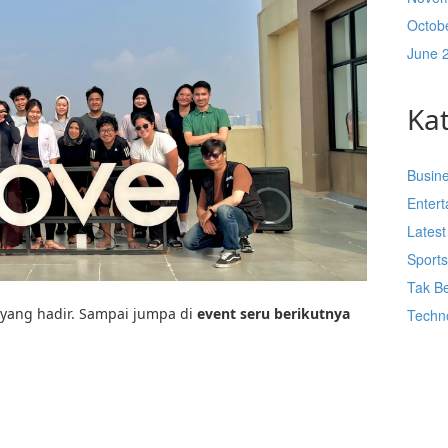
Octob
June 
Ka
Busin
Enter
Lates
Sport
Tak Be
 yang hadir. Sampai jumpa di
event seru berikutnya
Techn