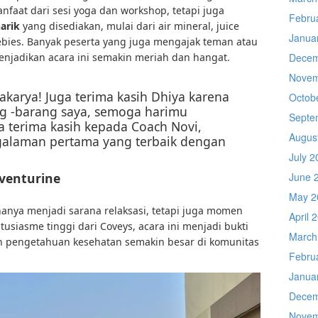
faat dari sesi yoga dan workshop, tetapi juga
Febru
arik
yang disediakan, mulai dari air mineral, juice
Janua
eebies. Banyak peserta yang juga mengajak teman atau
menjadikan acara ini semakin meriah dan hangat.
Decem
Novem
akarya! Juga terima kasih Dhiya karena
Octob
g -barang saya, semoga harimu
Septe
 terima kasih kepada Coach Novi,
Augus
ngalaman pertama yang terbaik dengan
July 2
Aventurine
June 
May 2
 hanya menjadi sarana relaksasi, tetapi juga momen
April 
tusiasme tinggi dari Coveys, acara ini menjadi bukti
March
 pengetahuan kesehatan semakin besar di komunitas
Febru
Janua
Decem
Novem