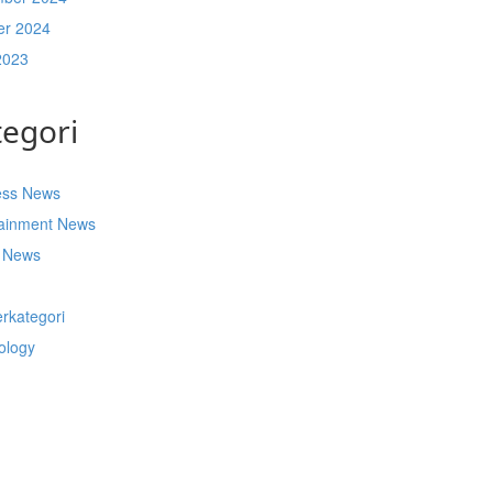
er 2024
2023
tegori
ess News
tainment News
t News
s
rkategori
ology