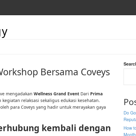
gy
Searc
 Workshop Bersama Coveys
Cove mengadakan
Wellness Grand Event
Dari
Prima
Po
egiatan relaksasi sekaligus edukasi kesehatan.
 oleh para Coveys yang hadir untuk merayakan gaya
Do Goo
Reput
: terhubung kembali dengan
How t
Month