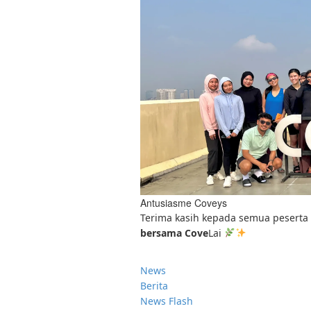
Antusiasme Coveys
Terima kasih kepada semua peserta
bersama Cove
Lai
News
Berita
News Flash