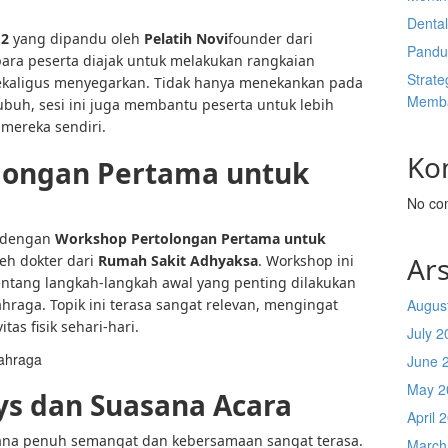
Denta
 2
yang dipandu oleh
Pelatih Novi
founder dari
Pandu
para peserta diajak untuk melakukan rangkaian
Strate
kaligus menyegarkan. Tidak hanya menekankan pada
Memba
ubuh, sesi ini juga membantu peserta untuk lebih
mereka sendiri.
Ko
olongan Pertama untuk
No co
n dengan
Workshop Pertolongan Pertama untuk
Ars
eh dokter dari
Rumah Sakit Adhyaksa
. Workshop ini
ntang langkah-langkah awal yang penting dilakukan
hraga. Topik ini terasa sangat relevan, mengingat
Augus
tas fisik sehari-hari.
July 2
ahraga
June 
May 2
s dan Suasana Acara
April 
asana penuh semangat dan kebersamaan sangat terasa.
March