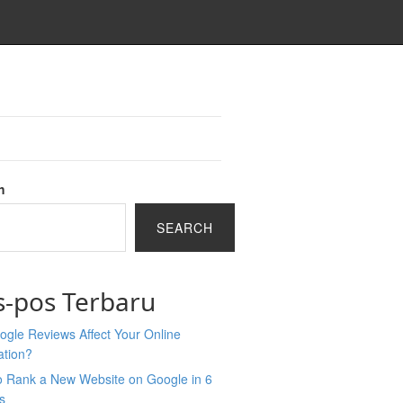
h
SEARCH
s-pos Terbaru
gle Reviews Affect Your Online
ation?
o Rank a New Website on Google in 6
s