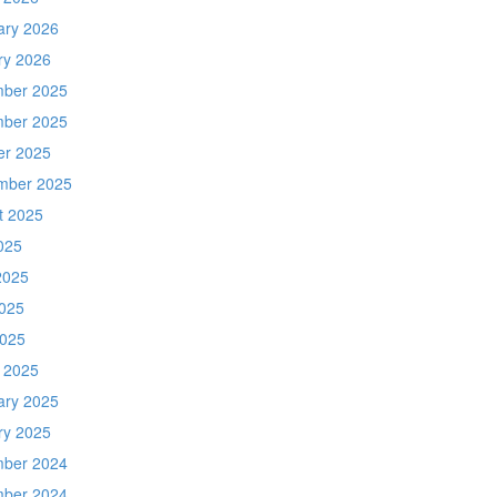
ary 2026
ry 2026
ber 2025
ber 2025
er 2025
mber 2025
t 2025
025
2025
025
2025
 2025
ary 2025
ry 2025
ber 2024
ber 2024