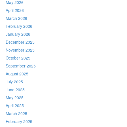
May 2026
April 2026
March 2026
February 2026
January 2026
December 2025
November 2025
October 2025
September 2025
August 2025
July 2025
June 2025
May 2025
April 2025
March 2025
February 2025