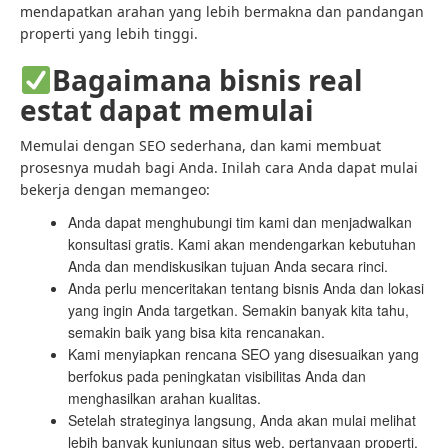
mendapatkan arahan yang lebih bermakna dan pandangan
properti yang lebih tinggi.
Bagaimana bisnis real
estat dapat memulai
Memulai dengan SEO sederhana, dan kami membuat
prosesnya mudah bagi Anda. Inilah cara Anda dapat mulai
bekerja dengan memangeo:
Anda dapat menghubungi tim kami dan menjadwalkan
konsultasi gratis. Kami akan mendengarkan kebutuhan
Anda dan mendiskusikan tujuan Anda secara rinci.
Anda perlu menceritakan tentang bisnis Anda dan lokasi
yang ingin Anda targetkan. Semakin banyak kita tahu,
semakin baik yang bisa kita rencanakan.
Kami menyiapkan rencana SEO yang disesuaikan yang
berfokus pada peningkatan visibilitas Anda dan
menghasilkan arahan kualitas.
Setelah strateginya langsung, Anda akan mulai melihat
lebih banyak kunjungan situs web, pertanyaan properti,