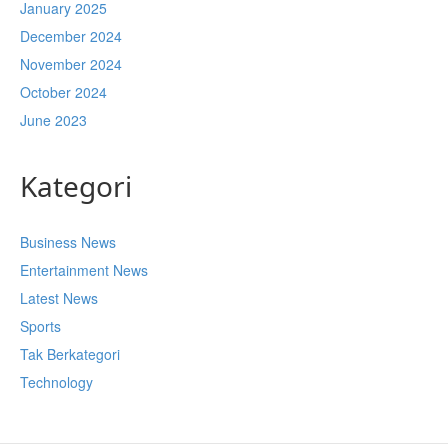
January 2025
December 2024
November 2024
October 2024
June 2023
Kategori
Business News
Entertainment News
Latest News
Sports
Tak Berkategori
Technology