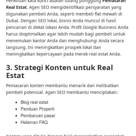
Penelitian kata kunci adalah tulang punggung
Pemasaran
Real Estat
. Agen SEO mengidentifikasi persyaratan yang
digunakan pembeli Anda, seperti membeli flat mewah di
Dubai. Dengan SEO lokal, bisnis Anda muncul di hasil
pencarian di dekat lokasi Anda. Profil Google Business Anda
harus dioptimalkan agar lebih mudah bagi pembeli untuk
menemukan kantor Anda dan menghubungi Anda secara
langsung. Ini meningkatkan prospek lokal dan
meningkatkan kepercayaan pada merek real estat Anda.
3. Strategi Konten untuk Real
Estat
Pemasaran konten membantu menarik dan melibatkan
pembeli potensial. Agen SEO membantu menciptakan:
Blog real estat
Panduan Properti
Pembaruan pasar
Halaman FAQ