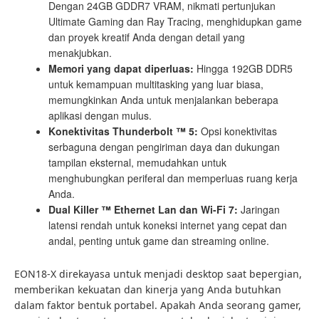
Dengan 24GB GDDR7 VRAM, nikmati pertunjukan
Ultimate Gaming dan Ray Tracing, menghidupkan game
dan proyek kreatif Anda dengan detail yang
menakjubkan.
Memori yang dapat diperluas:
Hingga 192GB DDR5
untuk kemampuan multitasking yang luar biasa,
memungkinkan Anda untuk menjalankan beberapa
aplikasi dengan mulus.
Konektivitas Thunderbolt ™ 5:
Opsi konektivitas
serbaguna dengan pengiriman daya dan dukungan
tampilan eksternal, memudahkan untuk
menghubungkan periferal dan memperluas ruang kerja
Anda.
Dual Killer ™ Ethernet Lan dan Wi-Fi 7:
Jaringan
latensi rendah untuk koneksi internet yang cepat dan
andal, penting untuk game dan streaming online.
EON18-X direkayasa untuk menjadi desktop saat bepergian,
memberikan kekuatan dan kinerja yang Anda butuhkan
dalam faktor bentuk portabel. Apakah Anda seorang gamer,