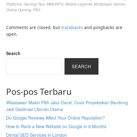
Platforms
,
Gaming Tips
,
MMORPG
,
Mobile Legends
,
Multiplayer Games
,
Online Gaming
,
PES
Comments are closed, but
trackbacks
and pingbacks are
open.
Search
SEARCH
Pos-pos Terbaru
Wisatawan Makin Pilih Jalur Darat, Cove Proyeksikan Bandung
Jadi Destinasi Liburan Utama
Do Google Reviews Affect Your Online Reputation?
How to Rank a New Website on Google in 6 Months
Dental SEO Services in London