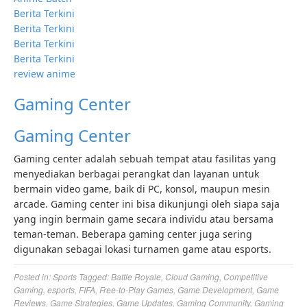
Berita Terkini
Berita Terkini
Berita Terkini
Berita Terkini
review anime
Gaming Center
Gaming Center
Gaming center adalah sebuah tempat atau fasilitas yang
menyediakan berbagai perangkat dan layanan untuk
bermain video game, baik di PC, konsol, maupun mesin
arcade. Gaming center ini bisa dikunjungi oleh siapa saja
yang ingin bermain game secara individu atau bersama
teman-teman. Beberapa gaming center juga sering
digunakan sebagai lokasi turnamen game atau esports.
Posted in:
Sports
Tagged:
Battle Royale
,
Cloud Gaming
,
Competitive
Gaming
,
esports
,
FIFA
,
Free-to-Play Games
,
Game Development
,
Game
Reviews
,
Game Strategies
,
Game Updates
,
Gaming Community
,
Gaming