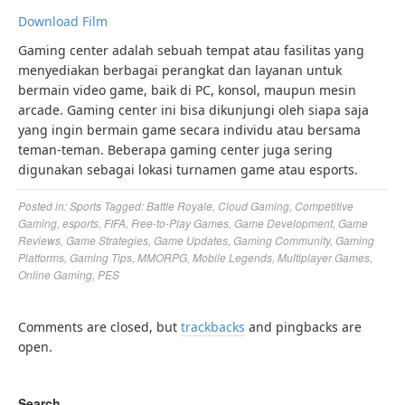
Download Film
Gaming center adalah sebuah tempat atau fasilitas yang
menyediakan berbagai perangkat dan layanan untuk
bermain video game, baik di PC, konsol, maupun mesin
arcade. Gaming center ini bisa dikunjungi oleh siapa saja
yang ingin bermain game secara individu atau bersama
teman-teman. Beberapa gaming center juga sering
digunakan sebagai lokasi turnamen game atau esports.
Posted in:
Sports
Tagged:
Battle Royale
,
Cloud Gaming
,
Competitive
Gaming
,
esports
,
FIFA
,
Free-to-Play Games
,
Game Development
,
Game
Reviews
,
Game Strategies
,
Game Updates
,
Gaming Community
,
Gaming
Platforms
,
Gaming Tips
,
MMORPG
,
Mobile Legends
,
Multiplayer Games
,
Online Gaming
,
PES
Comments are closed, but
trackbacks
and pingbacks are
open.
Search