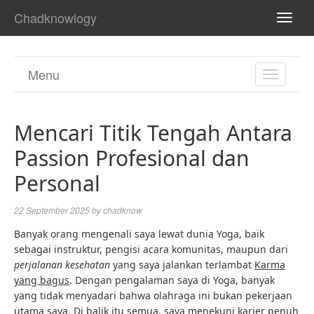
Chadknowlogy
TOGG
NAVI
Menu
TOGGL
NAVIGA
Mencari Titik Tengah Antara
Passion Profesional dan
Personal
22 September 2025
by
chadknow
Banyak orang mengenali saya lewat dunia Yoga, baik
sebagai instruktur, pengisi acara komunitas, maupun dari
perjalanan kesehatan
yang saya jalankan terlambat
Karma
yang bagus
. Dengan pengalaman saya di Yoga, banyak
yang tidak menyadari bahwa olahraga ini bukan pekerjaan
utama saya. Di balik itu semua, saya menekuni karier penuh