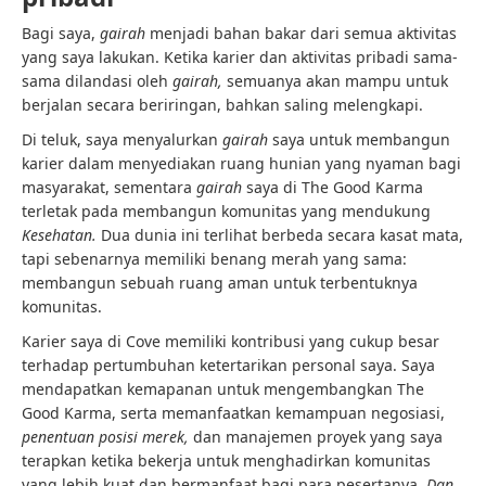
Bagi saya,
gairah
menjadi bahan bakar dari semua aktivitas
yang saya lakukan. Ketika karier dan aktivitas pribadi sama-
sama dilandasi oleh
gairah,
semuanya akan mampu untuk
berjalan secara beriringan, bahkan saling melengkapi.
Di teluk, saya menyalurkan
gairah
saya untuk membangun
karier dalam menyediakan ruang hunian yang nyaman bagi
masyarakat, sementara
gairah
saya di The Good Karma
terletak pada membangun komunitas yang mendukung
Kesehatan.
Dua dunia ini terlihat berbeda secara kasat mata,
tapi sebenarnya memiliki benang merah yang sama:
membangun sebuah ruang aman untuk terbentuknya
komunitas.
Karier saya di Cove memiliki kontribusi yang cukup besar
terhadap pertumbuhan ketertarikan personal saya. Saya
mendapatkan kemapanan untuk mengembangkan The
Good Karma, serta memanfaatkan kemampuan negosiasi,
penentuan posisi merek,
dan manajemen proyek yang saya
terapkan ketika bekerja untuk menghadirkan komunitas
yang lebih kuat dan bermanfaat bagi para pesertanya.
Dan