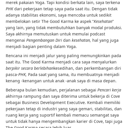
merek pakaian Yoga. Tapi kondisi berkata lain, saya terkena
PHK
dari pekerjaan tetap saya pada saat itu. Dengan tidak
adanya stabilitas ekonomi, saya mencoba untuk sedikit
membelokan setir The Good Karma ke aspek “
Kesehatan
”
yang lain, yang tidak membutuhkan banyak modal produksi
.
Saya akhirnya memutuskan untuk memulai podcast
mengenai
Pengembangan Diri
dan
kesehatan,
hal yang juga
menjadi bagian penting dalam Yoga.
Rencana ini menjadi jalur yang paling memungkinkan pada
saat itu. The Good Karma menjadi cara saya menyalurkan
berpikir secara berlebihan
kesedihan, dan perkembangan diri
pasca-
PHK,
Pada saat yang sama, itu membuatnya menjadi
kenang -kenangan untuk anak -anak saya di masa depan.
Beberapa bulan kemudian, perjalanan sebagai
Pencari kerja
akhirnya rampung dan saya diterima untuk bekerja di Cove
sebagai Business Development Executive. Kembali memiliki
pekerjaan tetap di industri yang saya gemari, stabilitas, dan
ruang kerja yang suportif kembali memacu semangat saya
untuk tidak hanya mengembangkan karier di Cove, tapi juga
The Good Karma secara lebih luas.