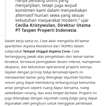
hanya peluang bisnis yang
menjanjikan, tetapi juga wujud
komitmen kami dalam menyediakan
alternatif hunian sewa yang sesuai
kebutuhan masyarakat modern,” ujar
Cecilia Kristywulan, Direktur Utama
PT Taspen Properti Indonesia
.
Dalam kerja sama ini, Cove akan mengelola 60 kamar
apartemen Aspena Residence dari TASPRO dalam
subproduk
Tempat tinggal Aspena Cove.
Cove
bertanggung jawab atas pengelolaan dari kamar-kamar
tersebut, termasuk peningkatan desain interior, manajemen
okupansi
,
dan kebutuhan operasional properti lainnya.
Sejalan dengan prinsip
hidup bersama
properti ini
menawarkan kamar yang dilengkapi sejumlah fasilitas
umum yang dapat mendukung terbangunnya komunitas
antar penghuni seperti ruang dapur bersama,
ruang
santai
kolam renang, dan area
tempat bermain
. Properti ini
juga dilengkapi dengan sejumlah
ruang fungsi
yang dapat
digunakan oleh penghuni untuk menggelar
pertemuan