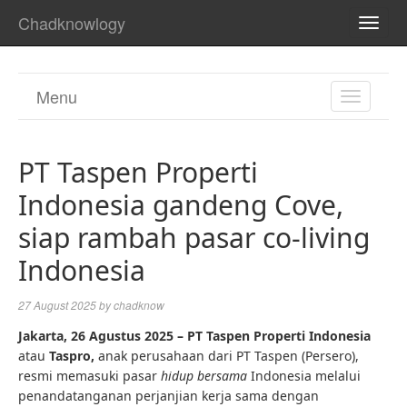
Chadknowlogy
TOGG
NAVI
Menu
TOGGL
NAVIGA
PT Taspen Properti
Indonesia gandeng Cove,
siap rambah pasar co-living
Indonesia
27 August 2025
by
chadknow
Jakarta, 26 Agustus 2025 – PT Taspen Properti Indonesia
atau
Taspro,
anak perusahaan dari PT Taspen (Persero),
resmi memasuki pasar
hidup bersama
Indonesia melalui
penandatanganan perjanjian kerja sama dengan