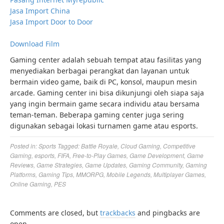
Jasa Import China
Jasa Import Door to Door
Download Film
Gaming center adalah sebuah tempat atau fasilitas yang
menyediakan berbagai perangkat dan layanan untuk
bermain video game, baik di PC, konsol, maupun mesin
arcade. Gaming center ini bisa dikunjungi oleh siapa saja
yang ingin bermain game secara individu atau bersama
teman-teman. Beberapa gaming center juga sering
digunakan sebagai lokasi turnamen game atau esports.
Posted in:
Sports
Tagged:
Battle Royale
,
Cloud Gaming
,
Competitive
Gaming
,
esports
,
FIFA
,
Free-to-Play Games
,
Game Development
,
Game
Reviews
,
Game Strategies
,
Game Updates
,
Gaming Community
,
Gaming
Platforms
,
Gaming Tips
,
MMORPG
,
Mobile Legends
,
Multiplayer Games
,
Online Gaming
,
PES
Comments are closed, but
trackbacks
and pingbacks are
open.