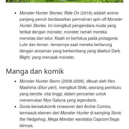
Monster Hunter Stories: Ride On
(2016) adalah anime
panjang penuh berdasarkan permainan spin-off
Monster
Hunter Stories
. Ini mengikuti pengendara muda yang
terikat dengan monster, monster ramah mereka
menetas dari telur. Kisah ini berfokus pada protagonis
Lute dan teman -temannya saat mereka bertarung
dengan ancaman yang berkembang yang disebut Dark
Blight, yang merusak monster.
Manga dan komik
Monster Hunter Storm
(2008-2009), dibuat oleh Hiro
Mashima (
Ekor peri
), mengikuti Shiki, seorang pemburu
yang bercita -cita tinggi, dalam pencarian untuk
menemukan Myo Galuna yang legendaris.
Dunia bersatu
komik crossover dari Archie Comics,
termasuk elemen dari
Monster Hunter
di samping
Sonic
the Hedgehog
,
Mega Man
dan waralaba Capcom/Sega
lainnya.