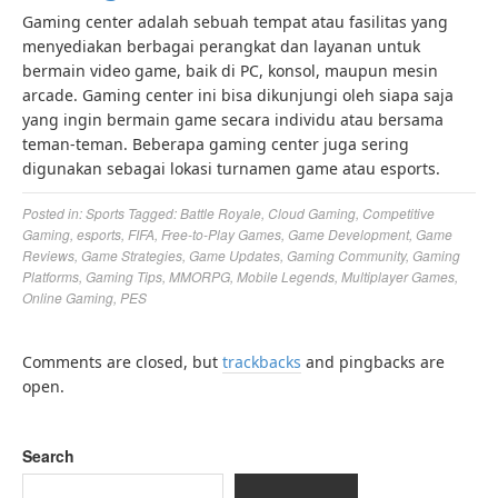
Gaming center adalah sebuah tempat atau fasilitas yang
menyediakan berbagai perangkat dan layanan untuk
bermain video game, baik di PC, konsol, maupun mesin
arcade. Gaming center ini bisa dikunjungi oleh siapa saja
yang ingin bermain game secara individu atau bersama
teman-teman. Beberapa gaming center juga sering
digunakan sebagai lokasi turnamen game atau esports.
Posted in:
Sports
Tagged:
Battle Royale
,
Cloud Gaming
,
Competitive
Gaming
,
esports
,
FIFA
,
Free-to-Play Games
,
Game Development
,
Game
Reviews
,
Game Strategies
,
Game Updates
,
Gaming Community
,
Gaming
Platforms
,
Gaming Tips
,
MMORPG
,
Mobile Legends
,
Multiplayer Games
,
Online Gaming
,
PES
Comments are closed, but
trackbacks
and pingbacks are
open.
Search