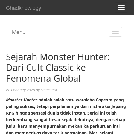
Chadknowlogy
TOGG
NAVI
Menu
TOGGL
NAVIGA
Sejarah Monster Hunter:
Dari Cult Classic ke
Fenomena Global
22 February 2025
by
chadknow
Monster Hunter
adalah salah satu waralaba Capcom yang
paling sukses, tetapi perjalanannya dari niche aksi Jepang
RPG hingga sensasi dunia tidak instan. Serial ini telah
berkembang sangat besar sejak debutnya, dengan setiap
judul baru menyempurnakan mekanika perburuan inti
dan memperluas daya tarik permainan. Mari selami