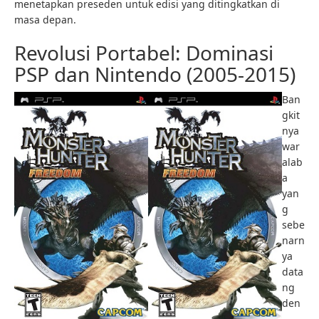
menetapkan preseden untuk edisi yang ditingkatkan di
masa depan.
Revolusi Portabel: Dominasi
PSP dan Nintendo (2005-2015)
Ban
gkit
nya
war
alab
a
yan
g
sebe
narn
ya
data
ng
den