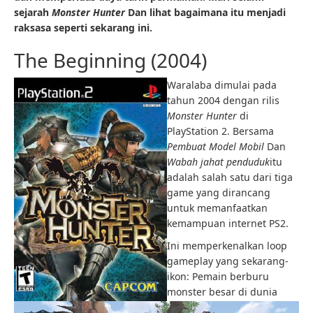
sejarah
Monster Hunter
Dan lihat bagaimana itu menjadi
raksasa seperti sekarang ini.
The Beginning (2004)
Waralaba dimulai pada
tahun 2004 dengan rilis
Monster Hunter
di
PlayStation 2. Bersama
Pembuat Model Mobil
Dan
Wabah jahat penduduk
itu
adalah salah satu dari tiga
game yang dirancang
untuk memanfaatkan
kemampuan internet PS2.
Ini memperkenalkan loop
gameplay yang sekarang-
ikon: Pemain berburu
monster besar di dunia