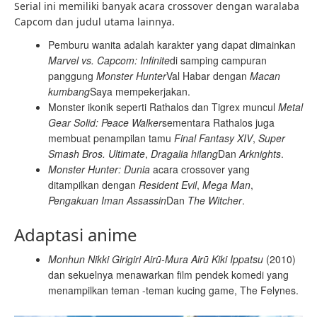
Serial ini memiliki banyak acara crossover dengan waralaba
Capcom dan judul utama lainnya.
Pemburu wanita adalah karakter yang dapat dimainkan
Marvel vs. Capcom: Infinite
di samping campuran
panggung
Monster Hunter
Val Habar dengan
Macan
kumbang
Saya mempekerjakan.
Monster ikonik seperti Rathalos dan Tigrex muncul
Metal
Gear Solid: Peace Walker
sementara Rathalos juga
membuat penampilan tamu
Final Fantasy XIV
,
Super
Smash Bros. Ultimate
,
Dragalia hilang
Dan
Arknights
.
Monster Hunter: Dunia
acara crossover yang
ditampilkan dengan
Resident Evil
,
Mega Man
,
Pengakuan Iman Assassin
Dan
The Witcher
.
Adaptasi anime
Monhun Nikki Girigiri Airū-Mura Airū Kiki Ippatsu
(2010)
dan sekuelnya menawarkan film pendek komedi yang
menampilkan teman -teman kucing game, The Felynes.